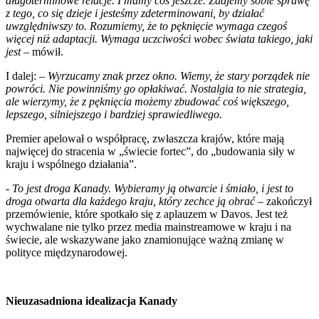
długoterminowe relacje. I mamy coś jeszcze. Zdajemy sobie sprawę
z tego, co się dzieje i jesteśmy zdeterminowani, by działać
uwzględniwszy to. Rozumiemy, że to pęknięcie wymaga czegoś
więcej niż adaptacji. Wymaga uczciwości wobec świata takiego, jaki
jest –
mówił.
I dalej: –
Wyrzucamy znak przez okno. Wiemy, że stary porządek nie
powróci. Nie powinniśmy go opłakiwać. Nostalgia to nie strategia,
ale wierzymy, że z pęknięcia możemy zbudować coś większego,
lepszego, silniejszego i bardziej sprawiedliwego.
Premier apelował o współpracę, zwłaszcza krajów, które mają
najwięcej do stracenia w „świecie fortec”, do „budowania siły w
kraju i wspólnego działania”.
- To jest droga Kanady. Wybieramy ją otwarcie i śmiało, i jest to
droga otwarta dla każdego kraju, który zechce ją obrać
– zakończył
przemówienie, które spotkało się z aplauzem w Davos. Jest też
wychwalane nie tylko przez media mainstreamowe w kraju i na
świecie, ale wskazywane jako znamionujące ważną zmianę w
polityce międzynarodowej.
Nieuzasadniona idealizacja Kanady