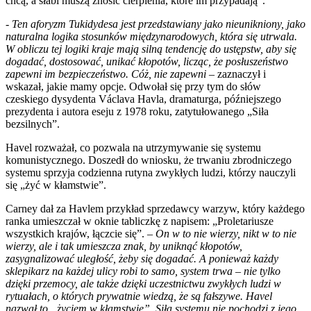
chcą, a słabi muszą znosić cierpienia, które im przypadają”.
- Ten aforyzm Tukidydesa jest przedstawiany jako nieunikniony, jako
naturalna logika stosunków międzynarodowych, która się utrwala.
W obliczu tej logiki kraje mają silną tendencję do ustępstw, aby się
dogadać, dostosować, unikać kłopotów, licząc, że posłuszeństwo
zapewni im bezpieczeństwo. Cóż, nie zapewni
– zaznaczył i
wskazał, jakie mamy opcje. Odwołał się przy tym do słów
czeskiego dysydenta Václava Havla, dramaturga, późniejszego
prezydenta i autora eseju z 1978 roku, zatytułowanego „Siła
bezsilnych”.
Havel rozważał, co pozwala na utrzymywanie się systemu
komunistycznego. Doszedł do wniosku, że trwaniu zbrodniczego
systemu sprzyja codzienna rutyna zwykłych ludzi, którzy nauczyli
się „żyć w kłamstwie”.
Carney dał za Havlem przykład sprzedawcy warzyw, który każdego
ranka umieszczał w oknie tabliczkę z napisem: „Proletariusze
wszystkich krajów, łączcie się”.
– On w to nie wierzy, nikt w to nie
wierzy, ale i tak umieszcza znak, by uniknąć kłopotów,
zasygnalizować uległość, żeby się dogadać. A ponieważ każdy
sklepikarz na każdej ulicy robi to samo, system trwa – nie tylko
dzięki przemocy, ale także dzięki uczestnictwu zwykłych ludzi w
rytuałach, o których prywatnie wiedzą, że są fałszywe. Havel
nazwał to „życiem w kłamstwie”. Siła systemu nie pochodzi z jego