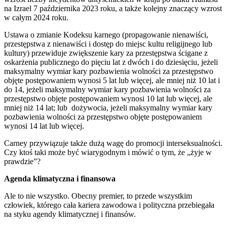
na Izrael 7 października 2023 roku, a także kolejny znaczący wzrost
w całym 2024 roku.
Ustawa o zmianie Kodeksu karnego (propagowanie nienawiści,
przestępstwa z nienawiści i dostęp do miejsc kultu religijnego lub
kultury) przewiduje zwiększenie kary za przestępstwa ścigane z
oskarżenia publicznego do pięciu lat z dwóch i do dziesięciu, jeżeli
maksymalny wymiar kary pozbawienia wolności za przestępstwo
objęte postępowaniem wynosi 5 lat lub więcej, ale mniej niż 10 lat i
do 14, jeżeli maksymalny wymiar kary pozbawienia wolności za
przestępstwo objęte postępowaniem wynosi 10 lat lub więcej, ale
mniej niż 14 lat; lub dożywocia, jeżeli maksymalny wymiar kary
pozbawienia wolności za przestępstwo objęte postępowaniem
wynosi 14 lat lub więcej.
Carney przywiązuje także dużą wagę do promocji interseksualności.
Czy ktoś taki może być wiarygodnym i mówić o tym, że „żyje w
prawdzie”?
Agenda klimatyczna i finansowa
Ale to nie wszystko. Obecny premier, to przede wszystkim
człowiek, którego cała kariera zawodowa i polityczna przebiegała
na styku agendy klimatycznej i finansów.