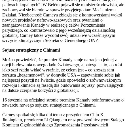
paliwach kopalnych”. W Belém pojawił się minister środowiska, ale
zachowywał się biernie w sprawie przyjętego tam Mechanizmu
Działań. Nieobecność Carneya zbiegła się z kontrowersjami wokół
nowych projektów naftowo-gazowych oraz pytaniami o
zaangażowanie Kanady w realizację celów Porozumienia
paryskiego, co kontrastowało z jego wcześniejszą działalnością
globalną. Carney także wycofał swój udział we wcześniejszym
szczycie klimatycznym Sekretarza Generalnego ONZ.
Sojusz strategiczny z Chinami
Można powiedzieć, że premier Kanady snuje narracje o jednej z
opcji budowania nowego ładu światowego, a patrząc na to, co robi
jako szef rządu widać wyraźnie, że celem jest – co zresztą sam
zarzuca „hegemonowi”, w domyśle USA – zapewnienie sobie jak
najlepszej pozycji na świecie, gdzie opowieści o zrównoważonym
rozwoju i klimacie są fasadą dla budowania sojuszy, pozwalających
na dalsze czerpanie korzyści z globalizacji.
16 stycznia na oficjalnej stronie premiera Kanady poinformowano o
zawarciu nowego sojuszu strategicznego z Chinami.
Carney spotkał się kilka dni temu z prezydentem Chin Xi
Jinpingiem, premierem Li Qiangiem oraz przewodniczącym Stałego
Komitetu Ogólnochińskiego Zgromadzenia Przedstawicieli