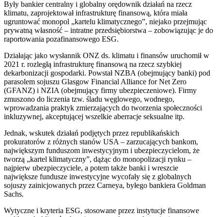
Były bankier centralny i globalny orędownik działań na rzecz
klimatu, zaprojektował infrastrukturę finansową, która miała
ugruntować monopol „kartelu klimatycznego”, niejako przejmując
prywatną własność – intratne przedsiębiorstwa – zobowiązując je do
raportowania pozafinansowego ESG.
Działając jako wysłannik ONZ ds. klimatu i finansów uruchomił w
2021 r. rozległą infrastrukturę finansową na rzecz szybkiej
dekarbonizacji gospodarki. Powstał NZBA (obejmujący banki) pod
parasolem sojuszu Glasgow Financial Alliance for Net Zero
(GFANZ) i NZIA (obejmujący firmy ubezpieczeniowe). Firmy
zmuszono do liczenia tzw. śladu węglowego, wodnego,
wprowadzania praktyk zmierzających do tworzenia społeczności
inkluzywnej, akceptującej wszelkie aberracje seksualne itp.
Jednak, wskutek działań podjętych przez republikańskich
prokuratorów z różnych stanów USA – zarzucających bankom,
największym funduszom inwestycyjnym i ubezpieczycielom, że
tworzą „kartel klimatyczny”, dążąc do monopolizacji rynku –
najpierw ubezpieczyciele, a potem także banki i wreszcie
największe fundusze inwestycyjne wycofały się z globalnych
sojuszy zainicjowanych przez Carneya, byłego bankiera Goldman
Sachs.
Wytyczne i kryteria ESG, stosowane przez instytucje finansowe