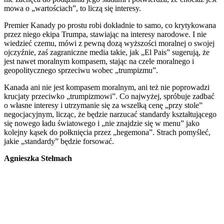
mowa o „wartościach”, to liczą się interesy.
Premier Kanady po prostu robi dokładnie to samo, co krytykowana
przez niego ekipa Trumpa, stawiając na interesy narodowe. I nie
wiedzieć czemu, mówi z pewną dozą wyższości moralnej o swojej
ojczyźnie, zaś zagraniczne media takie, jak „El Pais” sugerują, że
jest nawet moralnym kompasem, stając na czele moralnego i
geopolitycznego sprzeciwu wobec „trumpizmu”.
Kanada ani nie jest kompasem moralnym, ani też nie poprowadzi
krucjaty przeciwko „trumpizmowi”. Co najwyżej, spróbuje zadbać
o własne interesy i utrzymanie się za wszelką cenę „przy stole”
negocjacyjnym, licząc, że będzie narzucać standardy kształtującego
się nowego ładu światowego i „nie znajdzie się w menu” jako
kolejny kąsek do połknięcia przez „hegemona”. Strach pomyśleć,
jakie „standardy” będzie forsować.
Agnieszka Stelmach