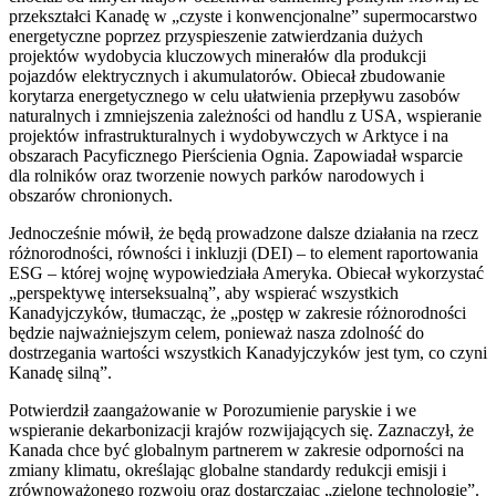
przekształci Kanadę w „czyste i konwencjonalne” supermocarstwo
energetyczne poprzez przyspieszenie zatwierdzania dużych
projektów wydobycia kluczowych minerałów dla produkcji
pojazdów elektrycznych i akumulatorów. Obiecał zbudowanie
korytarza energetycznego w celu ułatwienia przepływu zasobów
naturalnych i zmniejszenia zależności od handlu z USA, wspieranie
projektów infrastrukturalnych i wydobywczych w Arktyce i na
obszarach Pacyficznego Pierścienia Ognia. Zapowiadał wsparcie
dla rolników oraz tworzenie nowych parków narodowych i
obszarów chronionych.
Jednocześnie mówił, że będą prowadzone dalsze działania na rzecz
różnorodności, równości i inkluzji (DEI) – to element raportowania
ESG – której wojnę wypowiedziała Ameryka. Obiecał wykorzystać
„perspektywę interseksualną”, aby wspierać wszystkich
Kanadyjczyków, tłumacząc, że „postęp w zakresie różnorodności
będzie najważniejszym celem, ponieważ nasza zdolność do
dostrzegania wartości wszystkich Kanadyjczyków jest tym, co czyni
Kanadę silną”.
Potwierdził zaangażowanie w Porozumienie paryskie i we
wspieranie dekarbonizacji krajów rozwijających się. Zaznaczył, że
Kanada chce być globalnym partnerem w zakresie odporności na
zmiany klimatu, określając globalne standardy redukcji emisji i
zrównoważonego rozwoju oraz dostarczając „zielone technologie”.