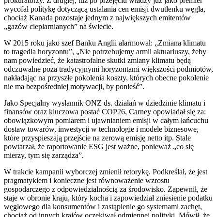
prokuratorzy. Z drugiej, tuż po przejęciu władzy już jako premier
wycofał politykę dotyczącą ustalania cen emisji dwutlenku węgla,
chociaż Kanada pozostaje jednym z największych emitentów
„gazów cieplarnianych” na świecie.
W 2015 roku jako szef Banku Anglii alarmował: „Zmiana klimatu
to tragedia horyzontu”, „Nie potrzebujemy armii aktuariuszy, żeby
nam powiedzieć, że katastrofalne skutki zmiany klimatu będą
odczuwalne poza tradycyjnymi horyzontami większości podmiotów,
nakładając na przyszłe pokolenia koszty, których obecne pokolenie
nie ma bezpośredniej motywacji, by ponieść”.
Jako Specjalny wysłannik ONZ ds. działań w dziedzinie klimatu i
finansów oraz kluczowa postać COP26, Carney opowiadał się za:
obowiązkowym pomiarem i ujawnianiem emisji w całym łańcuchu
dostaw towarów, inwestycji w technologie i modele biznesowe,
które przyspieszają przejście na zerową emisję netto itp. Stale
powtarzał, że raportowanie ESG jest ważne, ponieważ „co się
mierzy, tym się zarządza”.
W trakcie kampanii wyborczej zmienił retorykę. Podkreślał, że jest
pragmatykiem i konieczne jest równoważenie wzrostu
gospodarczego z odpowiedzialnością za środowisko. Zapewnił, że
staje w obronie kraju, który kocha i zapowiedział zniesienie podatku
węglowego dla konsumentów i zastąpienie go systemami zachęt,
chociaż od innych krajów oczekiwał odmiennej polityki. Mówił, że