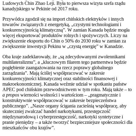
Ludowych Chin Zhao Leji. Była to pierwsza wizyta szefa rządu
kanadyjskiego w Pekinie od 2017 roku.
Przywódca zgodził się na import chińskich elektryków i innych
towarów związanych z energetyką, „czystymi technologiami i
konkurencyjnością klimatyczną”. W zamian Kanada będzie mogła
więcej eksportować produktów rolnych i spożywczych. Liczy na
zwiększenie eksportu do Chin o 50% do 2030 roku w zamian za
zwiększenie inwestycji Pekinu w „czystą energię” w Kanadzie.
Oba kraje zadeklarowały, że „są zdecydowanymi zwolennikami
multilateralizmu”, a „kluczowym filarem tego partnerstwa będzie
pogłębienie zaangażowania na rzecz poprawy globalnego
zarządzania”. Mają ściślej współpracować w zakresie
konkurencyjności klimatycznej oraz stabilności finansowej i
makroekonomicznej. Kanada weźmie udział w spotkaniu państw
APEC pod chińskim przewodnictwem w tym roku. Mają także – to
a propos
wierności wolności i wartościom – „pragmatycznie i
konstruktywnie współpracować w zakresie bezpieczeństwa
publicznego”. „Nasze organy ścigania zacieśnią współpracę, aby
skuteczniej zwalczać handel narkotykami, przestępczość
międzynarodową i cyberprzestępczość, narkotyki syntetyczne i
pranie pieniędzy – a także tworzyć bezpieczniejsze społeczności dla
mieszkańców obu krajów”.