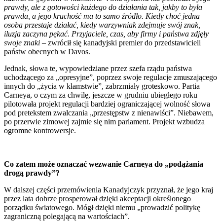
prawdy, ale z gotowości każdego do działania tak, jakby to była
prawda, a jego kruchość ma to samo źródło. Kiedy choć jedna
osoba przestaje działać, kiedy warzywniak zdejmuje swój znak,
iluzja zaczyna pękać. Przyjaciele, czas, aby firmy i państwa zdjęły
swoje znaki
– zwrócił się kanadyjski premier do przedstawicieli
państw obecnych w Davos.
Jednak, słowa te, wypowiedziane przez szefa rządu państwa
uchodzącego za „opresyjne”, poprzez swoje regulacje zmuszającego
innych do „życia w kłamstwie”, zabrzmiały groteskowo. Partia
Carneya, o czym za chwilę, jeszcze w grudniu ubiegłego roku
pilotowała projekt regulacji bardziej ograniczającej wolność słowa
pod pretekstem zwalczania „przestępstw z nienawiści”. Niebawem,
po przerwie zimowej zajmie się nim parlament. Projekt wzbudza
ogromne kontrowersje.
Co zatem może oznaczać wezwanie Carneya do „podążania
drogą prawdy”?
W dalszej części przemówienia Kanadyjczyk przyznał, że jego kraj
przez lata dobrze prosperował dzięki akceptacji określonego
porządku światowego. Mógł dzięki niemu „prowadzić politykę
zagraniczną polegającą na wartościach”.