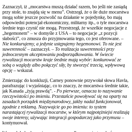
Zaznaczył, iż „mocarstwa muszą działać razem, bo jeśli nie zasiądą
przy stole, to znajdą się w menu”. Ostrzegł, że o ile duże mocarstwa
mogą sobie jeszcze pozwolić na działanie w pojedynkę, bo mają
odpowiedni potencjał ekonomiczny, militarny itp., o tyle mocarstwa
średnie tego czynić nie mogą. Przestrzegł, że wszelkie negocjacje z
„hegemonem” – w domyśle z USA – to negocjacje „z pozycji
słabości”, co zmusza do przyjmowania tego, co jest oferowane.
–
Nie konkurujemy, a jedynie ustępujemy hegemonowi. To nie jest
suwerenność
– zaznaczył. –
To realizacja suwerenności przy
jednoczesnym akceptowaniu podporządkowania. W świecie
rywalizacji mocarstw kraje średnie mają wybór: konkurować ze
sobą o względy albo połączyć siły, by stworzyć trzecią, wpływową
opcję
– wskazał.
Zmierzając do konkluzji, Carney ponownie przywołał słowa Havla,
parafrazując i wyjaśniając, co to znaczy, że mocarstwa średnie takie,
jak Kanada „żyją prawdą”.
- Po pierwsze, oznacza to nazywanie
rzeczywistości po imieniu. Przestańcie powoływać się na oparty na
zasadach porządek międzynarodowy, jakby nadal funkcjonował,
zgodnie z reklamą. Nazywajcie go po imieniu: to system
narastającej rywalizacji mocarstw, w którym najpotężniejsi realizują
swoje interesy, używając integracji gospodarczej jako przymusu
–
kontynuował.