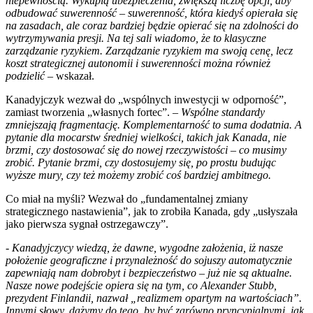
niepewnością. Wykupią ubezpieczenia, zwiększą liczbę opcji, aby
odbudować suwerenność – suwerenność, która kiedyś opierała się
na zasadach, ale coraz bardziej będzie opierać się na zdolności do
wytrzymywania presji. Na tej sali wiadomo, że to klasyczne
zarządzanie ryzykiem. Zarządzanie ryzykiem ma swoją cenę, lecz
koszt strategicznej autonomii i suwerenności można również
podzielić
– wskazał.
Kanadyjczyk wezwał do „wspólnych inwestycji w odporność”,
zamiast tworzenia „własnych fortec”. –
Wspólne standardy
zmniejszają fragmentację. Komplementarność to suma dodatnia. A
pytanie dla mocarstw średniej wielkości, takich jak Kanada, nie
brzmi, czy dostosować się do nowej rzeczywistości – co musimy
zrobić. Pytanie brzmi, czy dostosujemy się, po prostu budując
wyższe mury, czy też możemy zrobić coś bardziej ambitnego.
Co miał na myśli? Wezwał do „fundamentalnej zmiany
strategicznego nastawienia”, jak to zrobiła Kanada, gdy „usłyszała
jako pierwsza sygnał ostrzegawczy”.
- Kanadyjczycy wiedzą, że dawne, wygodne założenia, iż ​​nasze
położenie geograficzne i przynależność do sojuszy automatycznie
zapewniają nam dobrobyt i bezpieczeństwo – już nie są aktualne.
Nasze nowe podejście opiera się na tym, co Alexander Stubb,
prezydent Finlandii, nazwał „realizmem opartym na wartościach”.
Innymi słowy, dążymy do tego, by być zarówno pryncypialnymi, jak