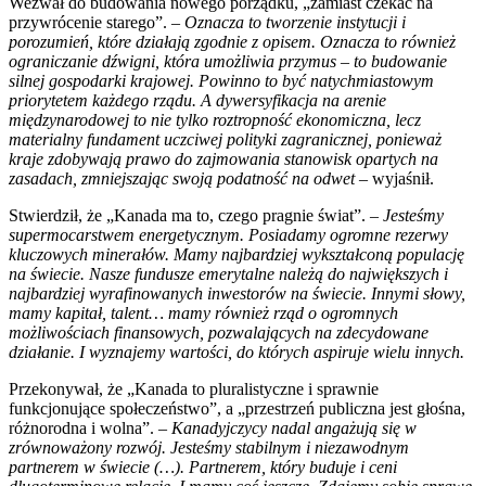
Wezwał do budowania nowego porządku, „zamiast czekać na
przywrócenie starego”. –
Oznacza to tworzenie instytucji i
porozumień, które działają zgodnie z opisem. Oznacza to również
ograniczanie dźwigni, która umożliwia przymus – to budowanie
silnej gospodarki krajowej. Powinno to być natychmiastowym
priorytetem każdego rządu. A dywersyfikacja na arenie
międzynarodowej to nie tylko roztropność ekonomiczna, lecz
materialny fundament uczciwej polityki zagranicznej, ponieważ
kraje zdobywają prawo do zajmowania stanowisk opartych na
zasadach, zmniejszając swoją podatność na odwet
– wyjaśnił.
Stwierdził, że „Kanada ma to, czego pragnie świat”. –
Jesteśmy
supermocarstwem energetycznym. Posiadamy ogromne rezerwy
kluczowych minerałów. Mamy najbardziej wykształconą populację
na świecie. Nasze fundusze emerytalne należą do największych i
najbardziej wyrafinowanych inwestorów na świecie. Innymi słowy,
mamy kapitał, talent… mamy również rząd o ogromnych
możliwościach finansowych, pozwalających na zdecydowane
działanie. I wyznajemy wartości, do których aspiruje wielu innych.
Przekonywał, że „Kanada to pluralistyczne i sprawnie
funkcjonujące społeczeństwo”, a „przestrzeń publiczna jest głośna,
różnorodna i wolna”. –
Kanadyjczycy nadal angażują się w
zrównoważony rozwój. Jesteśmy stabilnym i niezawodnym
partnerem w świecie (…). Partnerem, który buduje i ceni