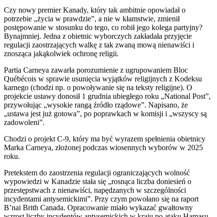
Czy nowy premier Kanady, który tak ambitnie opowiadał o
potrzebie „życia w prawdzie”, a nie w kłamstwie, zmienił
postępowanie w stosunku do tego, co robił jego kolega partyjny?
Bynajmniej. Jedna z obietnic wyborczych zakładała przyjęcie
regulacji zaostrzających walkę z tak zwaną mową nienawiści i
znosząca jakąkolwiek ochronę religii.
Partia Carneya zawarła porozumienie z ugrupowaniem Bloc
Québécois w sprawie usunięcia wyjątków religijnych z Kodeksu
karnego (chodzi np. o powoływanie się na teksty religijne). O
projekcie ustawy donosił 1 grudnia ubiegłego roku „National Post”,
przywołując „wysokie rangą źródło rządowe”. Napisano, że
„ustawa jest już gotowa”, po poprawkach w komisji i „wszyscy są
zadowoleni”.
Chodzi o projekt C-9, który ma być wyrazem spełnienia obietnicy
Marka Carneya, złożonej podczas wiosennych wyborów w 2025
roku.
Pretekstem do zaostrzenia regulacji ograniczających wolność
wypowiedzi w Kanadzie stała się „rosnąca liczba doniesień o
przestępstwach z nienawiści, napędzanych w szczególności
incydentami antysemickimi”. Przy czym powołano się na raport
B’nai Brith Canada. Opracowanie miało wykazać gwałtowny
wzrost liczby incydentów antysemickich w kraju po ataku Hamasu