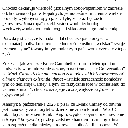
Chociaż deklaruje wierność globalnym zobowiązaniom w zakresie
odchodzenia od paliw kopalnych, jednocześnie uruchamia wielkie
projekty wydobycia ropy i gazu. Tyle, że teraz będzie to
„zrównoważona ropa” dzięki zastosowaniu technologii
wychwytywania dwutlenku węgla i składowania go pod ziemią.
Prawda jest taka, że Kanada nadal chce czerpać korzyści z
eksploatacji paliw kopalnych. Jednocześnie usiłuje „wciskać” swoje
„zeroemisyjne” towary innym mniejszym państwom, czerpiąc z tego
zyski.
Zresztą – jak wyliczał Bruce Campbell z Toronto Metropolitan
University w artkule zamieszczonym na stronie „The Conversation”
pt.
Mark Carney’s climate inaction is at odds with his awareness of
climate change’s existential threat
– istnieje sprzeczność pomiędzy
tym co deklaruje Carney, a tym, co faktycznie robi w odniesieniu do
„zmian klimatu”, chociaż uznaje je za „największe zagrożenie
egzystencjalne”.
Analityk 9 października 2025 r. pisał, że „Mark Carney od dawna
jest uznawany za autorytet w dziedzinie zmian klimatu. W 2015
roku, będąc prezesem Banku Anglii, wygłosił słynne przemówienie
o
tragedii horyzontu
, gdzie przedstawił bankierom zmiany klimatu
jako zagrożenie dla międzynarodowej stabilności finansowej. W