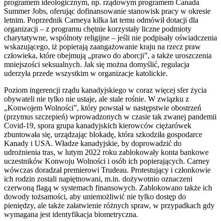
programem ideologicznym, np. rządowym programem Canada
Summer Jobs, oferując dofinansowanie stanowisk pracy w okresie
letnim. Poprzednik Carneya kilka lat temu odmówił dotacji dla
organizacji – z programu chętnie korzystały liczne podmioty
charytatywne, wspólnoty religijne – jeśli nie podpisały oświadczenia
wskazującego, iż popierają zaangażowanie kraju na rzecz praw
człowieka, które obejmują „prawo do aborcji”, a także uroszczenia
mniejszości seksualnych. Jak się można domyślić, regulacja
uderzyła przede wszystkim w organizacje katolickie.
Poziom ingerencji rządu kanadyjskiego w coraz więcej sfer życia
obywateli nie tylko nie ustaje, ale stale rośnie. W związku z
„Konwojem Wolności”, który powstał w następstwie obostrzeń
(przymus szczepień) wprowadzonych w czasie tak zwanej pandemii
Covid-19, spora grupa kanadyjskich kierowców ciężarówek
zbuntowała się, urządzając blokadę, która szkodziła gospodarce
Kanady i USA. Władze kanadyjskie, by doprowadzić do
udrożnienia tras, w lutym 2022 roku zablokowały konta bankowe
uczestników Konwoju Wolności i osób ich popierających. Carney
wówczas doradzał premierowi Trudeau. Protestujący i członkowie
ich rodzin zostali napiętnowani, m.in. dożywotnio oznaczeni
czerwoną flagą w systemach finansowych. Zablokowano także ich
dowody tożsamości, aby uniemożliwić nie tylko dostęp do
pieniędzy, ale także załatwienie różnych spraw, w przypadkach gdy
wymagana jest identyfikacja biometryczna.