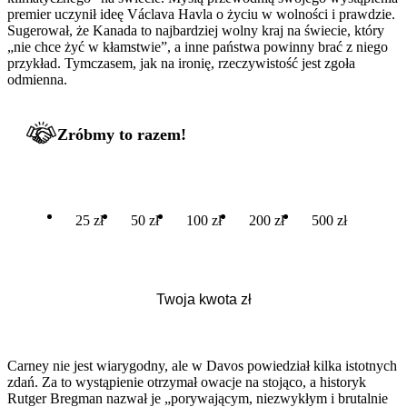
premier uczynił ideę Václava Havla o życiu w wolności i prawdzie.
Sugerował, że Kanada to najbardziej wolny kraj na świecie, który
„nie chce żyć w kłamstwie”, a inne państwa powinny brać z niego
przykład. Tymczasem, jak na ironię, rzeczywistość jest zgoła
odmienna.
Zróbmy to razem!
25 zł
50 zł
100 zł
200 zł
500 zł
Carney nie jest wiarygodny, ale w Davos powiedział kilka istotnych
zdań. Za to wystąpienie otrzymał owacje na stojąco, a historyk
Rutger Bregman nazwał je „porywającym, niezwykłym i brutalnie