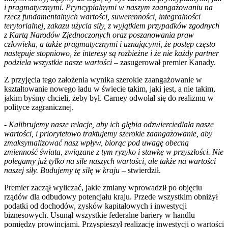
i pragmatycznymi. Pryncypialnymi w naszym zaangażowaniu na
rzecz fundamentalnych wartości, suwerenności, integralności
terytorialnej, zakazu użycia siły, z wyjątkiem przypadków zgodnych
z Kartą Narodów Zjednoczonych oraz poszanowania praw
człowieka, a także pragmatycznymi i uznającymi, że postęp często
następuje stopniowo, że interesy są rozbieżne i że nie każdy partner
podziela wszystkie nasze wartości
– zasugerował premier Kanady.
Z przyjęcia tego założenia wynika szerokie zaangażowanie w
kształtowanie nowego ładu w świecie takim, jaki jest, a nie takim,
jakim byśmy chcieli, żeby był. Carney odwołał się do realizmu w
polityce zagranicznej.
-
Kalibrujemy nasze relacje, aby ich głębia odzwierciedlała nasze
wartości, i priorytetowo traktujemy szerokie zaangażowanie, aby
zmaksymalizować nasz wpływ, biorąc pod uwagę obecną
zmienność świata, związane z tym ryzyko i stawkę w przyszłości. Nie
polegamy już tylko na sile naszych wartości, ale także na wartości
naszej siły. Budujemy tę siłę w kraju
– stwierdził.
Premier zaczął wyliczać, jakie zmiany wprowadził po objęciu
rządów dla odbudowy potencjału kraju. Przede wszystkim obniżył
podatki od dochodów, zysków kapitałowych i inwestycji
biznesowych. Usunął wszystkie federalne bariery w handlu
pomiędzy prowincjami. Przyspieszył realizację inwestycji o wartości