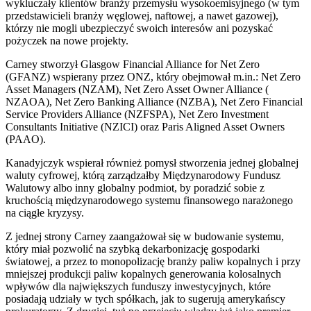
wykluczały klientów branży przemysłu wysokoemisyjnego (w tym
przedstawicieli branży węglowej, naftowej, a nawet gazowej),
którzy nie mogli ubezpieczyć swoich interesów ani pozyskać
pożyczek na nowe projekty.
Carney stworzył Glasgow Financial Alliance for Net Zero
(GFANZ) wspierany przez ONZ, który obejmował m.in.: Net Zero
Asset Managers (NZAM), Net Zero Asset Owner Alliance (
NZAOA), Net Zero Banking Alliance (NZBA), Net Zero Financial
Service Providers Alliance (NZFSPA), Net Zero Investment
Consultants Initiative (NZICI) oraz Paris Aligned Asset Owners
(PAAO).
Kanadyjczyk wspierał również pomysł stworzenia jednej globalnej
waluty cyfrowej, którą zarządzałby Międzynarodowy Fundusz
Walutowy albo inny globalny podmiot, by poradzić sobie z
kruchością międzynarodowego systemu finansowego narażonego
na ciągłe kryzysy.
Z jednej strony Carney zaangażował się w budowanie systemu,
który miał pozwolić na szybką dekarbonizację gospodarki
światowej, a przez to monopolizację branży paliw kopalnych i przy
mniejszej produkcji paliw kopalnych generowania kolosalnych
wpływów dla największych funduszy inwestycyjnych, które
posiadają udziały w tych spółkach, jak to sugerują amerykańscy