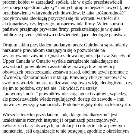
procent kobiet w zarządach spółek, ale w ogóle przedstawicieli
szerokiego spektrum „tęczy” i innych grup mniejszościowych), bez
przedstawienia wiarygodnych dowodów, iż taka „różnorodność”
podyktowana ideologią przyczyni się do wzrostu wartości dla
akcjonariuszy czy lepszego prosperowania firmy. W ten sposób
państwo przejmuje prywatne firmy, przekształcając je w quasi-
publiczne przedsiębiorstwa odzwierciedlające ideologię państwa.
Drugim takim przykładem podanym przez Gairdnera są standardy
narzucane prawnikom starającym się o pozwolenie na
wykonywanie zawodu. Quasi-rządowa organizacja Law Society of
Upper Canada w Ontario wydała zarządzenie nakładające na
wszystkich prawników i asystentów prawnych w prowincji
obowiązek przestrzegania zestawu zasad, obejmujących promocję
równości, różnorodności i inkluzji. Prawnicy chcący pracować w
swoim zawodzie muszą realizować rządową wizję ideologiczną, czy
się im to podoba, czy też nie. Jak widać, na straży
„prawomyślności” prawników nie stoją agenci rządowi, szpiedzy,
ale przedstawiciele władz regulujących dostęp do zawodu – inni
prawnicy tworzący samorządy. Podobne reguły dotyczą lekarzy itp.
Wreszcie trzecim przykładem „miękkiego totalitaryzmu” jest
uzależnianie różnych instytucji i organizacji pozarządowych,
zwłaszcza charytatywnych, od dotacji i cofnięcie ich w pewnym
momencie, jeśli organizacje te nie postępują zgodnie z określonym