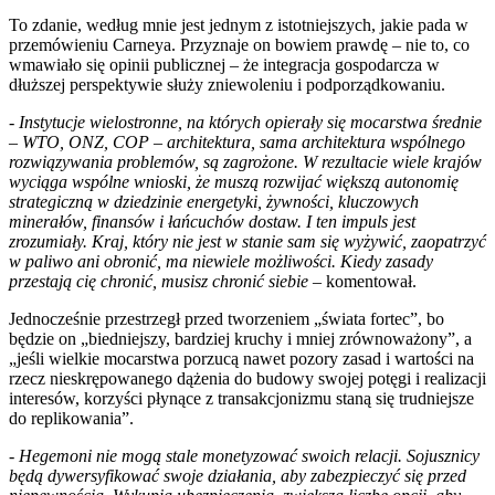
To zdanie, według mnie jest jednym z istotniejszych, jakie pada w
przemówieniu Carneya. Przyznaje on bowiem prawdę – nie to, co
wmawiało się opinii publicznej – że integracja gospodarcza w
dłuższej perspektywie służy zniewoleniu i podporządkowaniu.
- Instytucje wielostronne, na których opierały się mocarstwa średnie
– WTO, ONZ, COP – architektura, sama architektura wspólnego
rozwiązywania problemów, są zagrożone. W rezultacie wiele krajów
wyciąga wspólne wnioski, że muszą rozwijać większą autonomię
strategiczną w dziedzinie energetyki, żywności, kluczowych
minerałów, finansów i łańcuchów dostaw. I ten impuls jest
zrozumiały. Kraj, który nie jest w stanie sam się wyżywić, zaopatrzyć
w paliwo ani obronić, ma niewiele możliwości. Kiedy zasady
przestają cię chronić, musisz chronić siebie
– komentował.
Jednocześnie przestrzegł przed tworzeniem „świata fortec”, bo
będzie on „biedniejszy, bardziej kruchy i mniej zrównoważony”, a
„jeśli wielkie mocarstwa porzucą nawet pozory zasad i wartości na
rzecz nieskrępowanego dążenia do budowy swojej potęgi i realizacji
interesów, korzyści płynące z transakcjonizmu staną się trudniejsze
do replikowania”.
- Hegemoni nie mogą stale monetyzować swoich relacji. Sojusznicy
będą dywersyfikować swoje działania, aby zabezpieczyć się przed