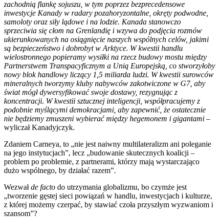
zachodnią flankę sojuszu, w tym poprzez bezprecedensowe
inwestycje Kanady w radary pozahoryzontalne, okręty podwodne,
samoloty oraz siły lądowe i na lodzie. Kanada stanowczo
sprzeciwia się cłom na Grenlandię i wzywa do podjęcia rozmów
ukierunkowanych na osiągnięcie naszych wspólnych celów, jakimi
są bezpieczeństwo i dobrobyt w Arktyce. W kwestii handlu
wielostronnego popieramy wysiłki na rzecz budowy mostu między
Partnerstwem Transpacyficznym a Unią Europejską, co stworzyłoby
nowy blok handlowy liczący 1,5 miliarda ludzi. W kwestii surowców
mineralnych tworzymy kluby nabywców zakotwiczone w G7, aby
świat mógł dywersyfikować swoje dostawy, rezygnując z
koncentracji. W kwestii sztucznej inteligencji, współpracujemy z
podobnie myślącymi demokracjami, aby zapewnić, że ostatecznie
nie będziemy zmuszeni wybierać między hegemonem i gigantami
–
wyliczał Kanadyjczyk.
Zdaniem Carneya, to „nie jest naiwny multilateralizm ani poleganie
na jego instytucjach”, lecz „budowanie skutecznych koalicji –
problem po problemie, z partnerami, którzy mają wystarczająco
dużo wspólnego, by działać razem”.
Wezwał
de facto
do utrzymania globalizmu, bo czymże jest
„tworzenie gęstej sieci powiązań w handlu, inwestycjach i kulturze,
z której możemy czerpać, by stawiać czoła przyszłym wyzwaniom i
szansom”?