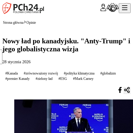
Strona główna
Opinie
Nowy ład po kanadyjsku. "Anty-Trump" i
jego globalistyczna wizja
28 stycznia 2026
#Kanada
#zrównoważony rozwój
#polityka klimatyczna
#globalizm
#premier Kanady
#zielony ład
#ESG
#Mark Carney