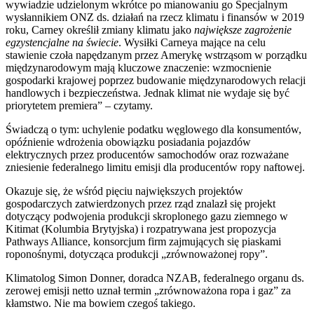
wywiadzie udzielonym wkrótce po mianowaniu go Specjalnym
wysłannikiem ONZ ds. działań na rzecz klimatu i finansów w 2019
roku, Carney określił zmiany klimatu jako
największe zagrożenie
egzystencjalne na świecie
. Wysiłki Carneya mające na celu
stawienie czoła napędzanym przez Amerykę wstrząsom w porządku
międzynarodowym mają kluczowe znaczenie: wzmocnienie
gospodarki krajowej poprzez budowanie międzynarodowych relacji
handlowych i bezpieczeństwa. Jednak klimat nie wydaje się być
priorytetem premiera” – czytamy.
Świadczą o tym: uchylenie podatku węglowego dla konsumentów,
opóźnienie wdrożenia obowiązku posiadania pojazdów
elektrycznych przez producentów samochodów oraz rozważane
zniesienie federalnego limitu emisji dla producentów ropy naftowej.
Okazuje się, że wśród pięciu największych projektów
gospodarczych zatwierdzonych przez rząd znalazł się projekt
dotyczący podwojenia produkcji skroplonego gazu ziemnego w
Kitimat (Kolumbia Brytyjska) i rozpatrywana jest propozycja
Pathways Alliance, konsorcjum firm zajmujących się piaskami
roponośnymi, dotycząca produkcji „zrównoważonej ropy”.
Klimatolog Simon Donner, doradca NZAB, federalnego organu ds.
zerowej emisji netto uznał termin „zrównoważona ropa i gaz” za
kłamstwo. Nie ma bowiem czegoś takiego.