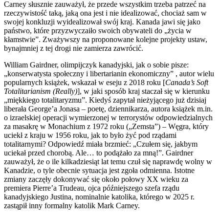
Carney słusznie zauważył, że przede wszystkim trzeba patrzeć na
rzeczywistość taką, jaką ona jest i nie idealizować, chociaż sam w
swojej konkluzji wyidealizował swój kraj. Kanada jawi się jako
państwo, które przyzwyczaiło swoich obywateli do „życia w
kłamstwie”. Zważywszy na proponowane kolejne projekty ustaw,
bynajmniej z tej drogi nie zamierza zawrócić.
William Gairdner, olimpijczyk kanadyjski, jak o sobie pisze:
„konserwatysta społeczny i libertarianin ekonomiczny” , autor wielu
popularnych książek, wskazał w eseju z 2018 roku [
Canada’s Soft
Totalitarianism (Really)
], w jaki sposób kraj staczał się w kierunku
„miękkiego totalitaryzmu”. Kiedyś zapytał nieżyjącego już dzisiaj
liberała George’a Jonasa – poetę, dziennikarza, autora książek m.in.
o izraelskiej operacji wymierzonej w terrorystów odpowiedzialnych
za masakrę w Monachium z 1972 roku („Zemsta”) – Węgra, który
uciekł z kraju w 1956 roku, jak to było żyć pod rządami
totalitarnymi? Odpowiedź miała brzmieć: „Czułem się, jakbym
uciekał przed chorobą. Ale… to podążało za mną!”. Gairdner
zauważył, że o ile kilkadziesiąt lat temu czuł się naprawdę wolny w
Kanadzie, o tyle obecnie sytuacja jest zgoła odmienna. Istotne
zmiany zaczęły dokonywać się około połowy XX wieku za
premiera Pierre’a Trudeau, ojca późniejszego szefa rządu
kanadyjskiego Justina, nominalnie katolika, którego w 2025 r.
zastąpił inny formalny katolik Mark Carney.