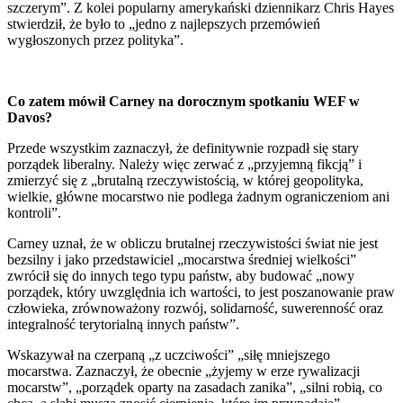
szczerym”. Z kolei popularny amerykański dziennikarz Chris Hayes
stwierdził, że było to „jedno z najlepszych przemówień
wygłoszonych przez polityka”.
Co zatem mówił Carney na dorocznym spotkaniu WEF w
Davos?
Przede wszystkim zaznaczył, że definitywnie rozpadł się stary
porządek liberalny. Należy więc zerwać z „przyjemną fikcją” i
zmierzyć się z „brutalną rzeczywistością, w której geopolityka,
wielkie, główne mocarstwo nie podlega żadnym ograniczeniom ani
kontroli”.
Carney uznał, że w obliczu brutalnej rzeczywistości świat nie jest
bezsilny i jako przedstawiciel „mocarstwa średniej wielkości”
zwrócił się do innych tego typu państw, aby budować „nowy
porządek, który uwzględnia ich wartości, to jest poszanowanie praw
człowieka, zrównoważony rozwój, solidarność, suwerenność oraz
integralność terytorialną innych państw”.
Wskazywał na czerpaną „z uczciwości” „siłę mniejszego
mocarstwa. Zaznaczył, że obecnie „żyjemy w erze rywalizacji
mocarstw”, „porządek oparty na zasadach zanika”, „​​silni robią, co