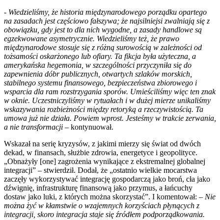
- Wiedzieliśmy, że historia międzynarodowego porządku opartego
na zasadach jest częściowo fałszywa; że najsilniejsi zwalniają się z
obowiązku, gdy jest to dla nich wygodne, a zasady handlowe są
egzekwowane asymetrycznie. Wiedzieliśmy też, że prawo
międzynarodowe stosuje się z różną surowością w zależności od
tożsamości oskarżonego lub ofiary. Ta fikcja była użyteczna, a
amerykańska hegemonia, w szczególności przyczyniła się do
zapewnienia dóbr publicznych, otwartych szlaków morskich,
stabilnego systemu finansowego, bezpieczeństwa zbiorowego i
wsparcia dla ram rozstrzygania sporów. Umieściliśmy więc ten znak
w oknie. Uczestniczyliśmy w rytuałach i w dużej mierze unikaliśmy
wskazywania rozbieżności między retoryką a rzeczywistością. Ta
umowa już nie działa. Powiem wprost. Jesteśmy w trakcie zerwania,
a nie transformacji
– kontynuował.
Wskazał na serię kryzysów, z jakimi mierzy się świat od dwóch
dekad, w finansach, służbie zdrowia, energetyce i geopolityce.
„Obnażyły [one] zagrożenia wynikające z ekstremalnej globalnej
integracji” – stwierdził. Dodał, że „ostatnio wielkie mocarstwa
zaczęły wykorzystywać integrację gospodarczą jako broń, cła jako
dźwignię, infrastrukturę finansową jako przymus, a łańcuchy
dostaw jako luki, z których można skorzystać”. I komentował: –
Nie
można żyć w kłamstwie o wzajemnych korzyściach płynących z
integracji, skoro integracja staje się źródłem podporządkowania.