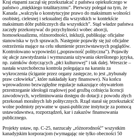
Kraj etapami zaczął się przekształcać z państwa opiekuńczego w
państwo „miękkiego totalitaryzmu”. Pierwszy polegał na tym, że
Kanada „walczyła o konstytucyjne prawo do maksimum wolności
osobistej, cielesnej i seksualnej dla wszystkich w kontekście
maksimum dóbr publicznych dla wszystkich”. Stąd władze państwa
zaczęły przekonywać do przychylności wobec aborcji,
homoseksualizmu, różnorodności, inkluzji, publikując oficjalne
stanowiska w tych sprawach. Następnie pojawiły się już oficjalne
ostrzeżenia mające na celu stłumienie przeciwstawnych poglądów.
Kontrolowano wypowiedzi („poprawność polityczna”). Pojawiły
się akcje zawstydzania i wymuszania używania określonego języka,
np. zaimków dotyczących „płci kulturowej” i tak dalej. Wreszcie –
nastała wszechobecna kontrola polegająca na karaniu za
wykroczenia (ściganie przez organy zastępcze, to jest „trybunały
praw człowieka”, które nakładały kary finansowe). Na końcu
wprowadzono bezwzględne regulacje nakazujące obywatelom
przestrzeganie ideologii rządowej pod groźbą cofnięcia licencji
zawodowych, wyeliminowania dostępu do dotacji z powodu złych
przekonań moralnych lub politycznych. Rząd starał się przekształcić
wolne podmioty prywatne w quasi-publiczne instytucje za pomocą
ustawodawstwa, rozporządzeń, kar i zakazów finansowania
publicznego.
Projekty ustaw, np. C-25, narzucały „różnorodność” wszystkim
kanadyjskim korporacjom (wymagając nie tylko obecności 50