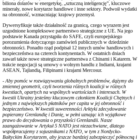
biliona dolarów w energetykę, „sztuczną inteligencję”, kluczowe
minerały, nowe korytarze handlowe i inne sektory. Podwoił wydatki
na obronność, wzmacniając krajowy przemysł.
Dywersyfikuje także działalność za granicą, czego wyrazem jest
uzgodnione kompleksowe partnerstwo strategiczne z UE. Na jego
podstawie Kanada przystąpiła do SAFE, czyli europejskiego
porozumienia dotyczącego zamówień publicznych w dziedzinie
obronności. Ponadto rząd podpisał 12 innych umów handlowych i
bezpieczeństwa na czterech kontynentach. W ostatnich dniach
zawarł także nowe strategiczne partnerstwa z Chinami i Katarem. W
trakcie negocjacji są umowy o wolnym handlu z Indiami, krajami
ASEAN, Tajlandią, Filipinami i krajami Mercosur.
- Aby pomóc w rozwiązywaniu globalnych problemów, dążymy do
zmiennej geometrii, czyli tworzenia różnych koalicji w różnych
kwestiach, opartych na wspólnych wartościach i interesach. W
kwestii Ukrainy jesteśmy kluczowym członkiem Koalicji Chętnych i
jednym z największych płatników per capita w jej obronność i
bezpieczeństwo. W kwestii suwerenności Arktyki zdecydowanie
popieramy Grenlandię i Danię, w pełni uznając ich wyjątkowe
prawo do decydowania o przyszłości Grenlandii. Nasze
zaangażowanie w Artykuł 5 NATO jest niezachwiane, dlatego
współpracujemy z sojusznikami z NATO, w tym z Nordycko-
Bałtyckim Korytarzem, aby jeszcze bardziej zabezpieczyć północną i