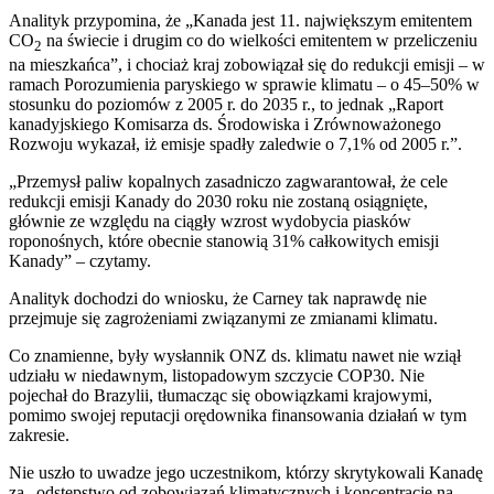
Analityk przypomina, że „Kanada jest 11. największym emitentem
CO
na świecie i drugim co do wielkości emitentem w przeliczeniu
2
na mieszkańca”, i chociaż kraj zobowiązał się do redukcji emisji – w
ramach Porozumienia paryskiego w sprawie klimatu – o 45–50% w
stosunku do poziomów z 2005 r. do 2035 r., to jednak „Raport
kanadyjskiego Komisarza ds. Środowiska i Zrównoważonego
Rozwoju wykazał, iż emisje spadły zaledwie o 7,1% od 2005 r.”.
„Przemysł paliw kopalnych zasadniczo zagwarantował, że cele
redukcji emisji Kanady do 2030 roku nie zostaną osiągnięte,
głównie ze względu na ciągły wzrost wydobycia piasków
roponośnych, które obecnie stanowią 31% całkowitych emisji
Kanady” – czytamy.
Analityk dochodzi do wniosku, że Carney tak naprawdę nie
przejmuje się zagrożeniami związanymi ze zmianami klimatu.
Co znamienne, były wysłannik ONZ ds. klimatu nawet nie wziął
udziału w niedawnym, listopadowym szczycie COP30. Nie
pojechał do Brazylii, tłumacząc się obowiązkami krajowymi,
pomimo swojej reputacji orędownika finansowania działań w tym
zakresie.
Nie uszło to uwadze jego uczestnikom, którzy skrytykowali Kanadę
za „odstępstwo od zobowiązań klimatycznych i koncentrację na