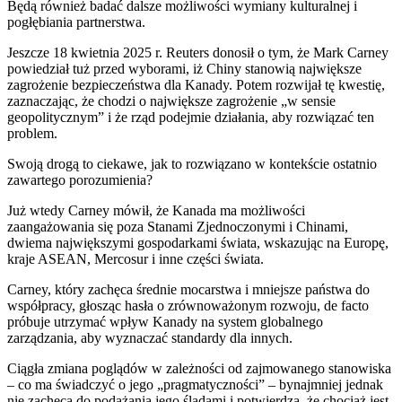
Będą również badać dalsze możliwości wymiany kulturalnej i
pogłębiania partnerstwa.
Jeszcze 18 kwietnia 2025 r. Reuters donosił o tym, że Mark Carney
powiedział tuż przed wyborami, iż Chiny stanowią największe
zagrożenie bezpieczeństwa dla Kanady. Potem rozwijał tę kwestię,
zaznaczając, że chodzi o największe zagrożenie „w sensie
geopolitycznym” i że rząd podejmie działania, aby rozwiązać ten
problem.
Swoją drogą to ciekawe, jak to rozwiązano w kontekście ostatnio
zawartego porozumienia?
Już wtedy Carney mówił, że Kanada ma możliwości
zaangażowania się poza Stanami Zjednoczonymi i Chinami,
dwiema największymi gospodarkami świata, wskazując na Europę,
kraje ASEAN, Mercosur i inne części świata.
Carney, który zachęca średnie mocarstwa i mniejsze państwa do
współpracy, głosząc hasła o zrównoważonym rozwoju, de facto
próbuje utrzymać wpływ Kanady na system globalnego
zarządzania, aby wyznaczać standardy dla innych.
Ciągła zmiana poglądów w zależności od zajmowanego stanowiska
– co ma świadczyć o jego „pragmatyczności” – bynajmniej jednak
nie zachęca do podążania jego śladami i potwierdza, że chociaż jest