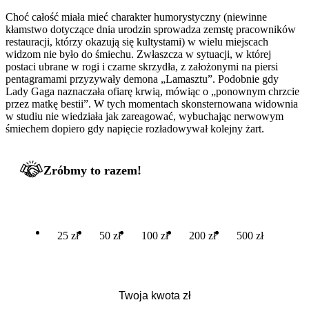
Choć całość miała mieć charakter humorystyczny (niewinne
kłamstwo dotyczące dnia urodzin sprowadza zemstę pracowników
restauracji, którzy okazują się kultystami) w wielu miejscach
widzom nie było do śmiechu. Zwłaszcza w sytuacji, w której
postaci ubrane w rogi i czarne skrzydła, z założonymi na piersi
pentagramami przyzywały demona „Lamasztu”. Podobnie gdy
Lady Gaga naznaczała ofiarę krwią, mówiąc o „ponownym chrzcie
przez matkę bestii”. W tych momentach skonsternowana widownia
w studiu nie wiedziała jak zareagować, wybuchając nerwowym
śmiechem dopiero gdy napięcie rozładowywał kolejny żart.
Zróbmy to razem!
25 zł
50 zł
100 zł
200 zł
500 zł