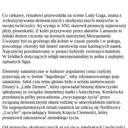
Co ciekawe, rytuałowi przewodziła na scenie Lady Gaga, znana z
wykorzystywania demonicznych i okultystycznych motywów w
swojej twórczości. Jej występ w SNL stanowił promocję najnowszej
płyty piosenkarki. Z kolei przyzywany przez aktorów Lamasztu to
żeński demon czczony na terenach starożytnej Mezopotamii.
Uważany był za groźnego dla kobiet w czasie porodu i w połogu,
powodując choroby lub śmierć niemowląt oraz karmiących matek.
Najczęściej przedstawiany w postaci hybrydy zwierzęco-ludzkiej.
W źródłach dotyczących religii mezopotamskiej to jedna z najlepiej
opisanych figur.
Elementy satanistyczne w kulturze popularnej coraz częściej
pojawiają się w formie "łagodnego", niby zdystansowanego pop-
satanizmu. Jakiś czas temu głośno było o serialu animowanym
Disney’a „Little Demon”, który opowiadał historię dziewczynki
spłodzonej ze związku śmiertelnej matki i Antychrysta. Kreskówka
przedstawia próby prowadzenia „zwyczajnego życia” przez
związaną demonicznymi siłami rodzinę w amerykańskim mieście.
Do najpopularniejszych seriali ostatnich lat zalicza się Netflixowy
„Lucyfer” opowiadający historię Księcia Ciemności, który
postanowił zakosztować ziemskiego życia.
Od motywów okultystycznych aż roi się w teledyskach i twórczości