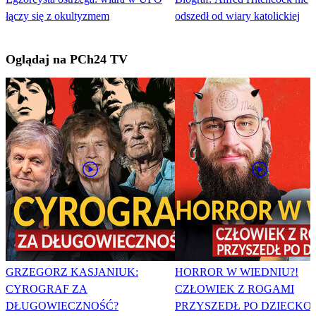
łączy się z okultyzmem
odszedł od wiary katolickiej
Oglądaj na PCh24 TV
GRZEGORZ KASJANIUK:
HORROR W WIEDNIU?!
CYROGRAF ZA
CZŁOWIEK Z ROGAMI
DŁUGOWIECZNOŚĆ?
PRZYSZEDŁ PO DZIECKO