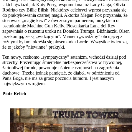
takich gwiazd jak Katy Perry, wspomniana już Lady Gaga, Olivia
Rodrigo czy Billie Eilish. Niektórzy celebryci wprost przyznają się
do praktykowania czarnej magii. Aktorka Megan Fox przyznała, że
stosowała „magię krwi” z ówczesnym partnerem, muzykiem o
pseudonimie Machine Gun Kelly. Piosenkarka Lana del Rey
zapewniała o rzuceniu uroku na Donalda Trumpa. Bliźniaczki Olsen
przekonują, że są „widzącymi”. Mianem „wiedźmy” obcującej z
różnymi bytami określa się piosenkarka Lorde. Wszystkie twierdzą,
że to jakoby "niewinne" praktyki.
Ten nowy, rzekomo „sympatyczny” satanizm, wchodzi dzisiaj pod
strzechy. Prezentując śmiertelne niebezpieczeństwa w frywolnej,
żartobliwej formie, powoduje uśpienie czujności na zagrożenia
duchowe. Trzeba jednak pamiętać, że diabeł, w odróżnieniu od
Pana Boga, nie ma za grosz poczucia humoru. I jest naszym
największym wrogiem.
Piotr Relich