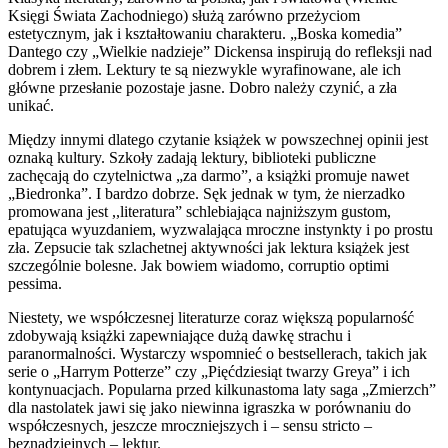
Księgi Świata Zachodniego) służą zarówno przeżyciom
estetycznym, jak i kształtowaniu charakteru. „Boska komedia”
Dantego czy „Wielkie nadzieje” Dickensa inspirują do refleksji nad
dobrem i złem. Lektury te są niezwykle wyrafinowane, ale ich
główne przesłanie pozostaje jasne. Dobro należy czynić, a zła
unikać.
Między innymi dlatego czytanie książek w powszechnej opinii jest
oznaką kultury. Szkoły zadają lektury, biblioteki publiczne
zachęcają do czytelnictwa „za darmo”, a książki promuje nawet
„Biedronka”. I bardzo dobrze. Sęk jednak w tym, że nierzadko
promowana jest ,,literatura” schlebiająca najniższym gustom,
epatująca wyuzdaniem, wyzwalająca mroczne instynkty i po prostu
zła. Zepsucie tak szlachetnej aktywności jak lektura książek jest
szczególnie bolesne. Jak bowiem wiadomo, corruptio optimi
pessima.
Niestety, we współczesnej literaturze coraz większą popularność
zdobywają książki zapewniające dużą dawkę strachu i
paranormalności. Wystarczy wspomnieć o bestsellerach, takich jak
serie o „Harrym Potterze” czy „Pięćdziesiąt twarzy Greya” i ich
kontynuacjach. Popularna przed kilkunastoma laty saga „Zmierzch”
dla nastolatek jawi się jako niewinna igraszka w porównaniu do
współczesnych, jeszcze mroczniejszych i – sensu stricto –
beznadziejnych – lektur.