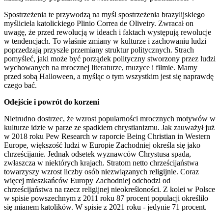
Spostrzeżenia te przywodzą na myśl spostrzeżenia brazylijskiego
myśliciela katolickiego Plinio Correa de Oliveiry. Zwracał on
uwagę, że przed rewolucją w ideach i faktach występują rewolucje
w tendencjach. To właśnie zmiany w kulturze i zachowaniu ludzi
poprzedzają przyszłe przemiany struktur politycznych. Strach
pomyśleć, jaki może być porządek polityczny stworzony przez ludzi
wychowanych na mrocznej literaturze, muzyce i filmie. Mamy
przed sobą Halloween, a myśląc o tym wszystkim jest się naprawdę
czego bać.
Odejście i powrót do korzeni
Nietrudno dostrzec, że wzrost popularności mrocznych motywów w
kulturze idzie w parze ze spadkiem chrystianizmu. Jak zauważył już
w 2018 roku Pew Research w raporcie Being Christian in Western
Europe, większość ludzi w Europie Zachodniej określa się jako
chrześcijanie. Jednak odsetek wyznawców Chrystusa spada,
zwłaszcza w niektórych krajach. Stratom netto chrześcijaństwa
towarzyszy wzrost liczby osób niezwiązanych religijnie. Coraz
więcej mieszkańców Europy Zachodniej odchodzi od
chrześcijaństwa na rzecz religijnej nieokreśloności. Z kolei w Polsce
w spisie powszechnym z 2011 roku 87 procent populacji określiło
się mianem katolików. W spisie z 2021 roku - jedynie 71 procent.