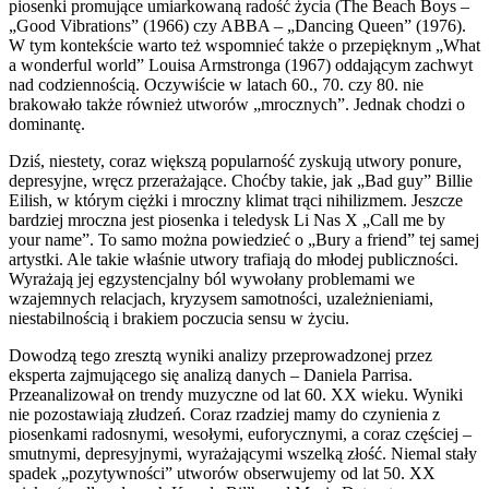
piosenki promujące umiarkowaną radość życia (The Beach Boys –
„Good Vibrations” (1966) czy ABBA – „Dancing Queen” (1976).
W tym kontekście warto też wspomnieć także o przepięknym „What
a wonderful world” Louisa Armstronga (1967) oddającym zachwyt
nad codziennością. Oczywiście w latach 60., 70. czy 80. nie
brakowało także również utworów „mrocznych”. Jednak chodzi o
dominantę.
Dziś, niestety, coraz większą popularność zyskują utwory ponure,
depresyjne, wręcz przerażające. Choćby takie, jak „Bad guy” Billie
Eilish, w którym ciężki i mroczny klimat trąci nihilizmem. Jeszcze
bardziej mroczna jest piosenka i teledysk Li Nas X „Call me by
your name”. To samo można powiedzieć o „Bury a friend” tej samej
artystki. Ale takie właśnie utwory trafiają do młodej publiczności.
Wyrażają jej egzystencjalny ból wywołany problemami we
wzajemnych relacjach, kryzysem samotności, uzależnieniami,
niestabilnością i brakiem poczucia sensu w życiu.
Dowodzą tego zresztą wyniki analizy przeprowadzonej przez
eksperta zajmującego się analizą danych – Daniela Parrisa.
Przeanalizował on trendy muzyczne od lat 60. XX wieku. Wyniki
nie pozostawiają złudzeń. Coraz rzadziej mamy do czynienia z
piosenkami radosnymi, wesołymi, euforycznymi, a coraz częściej –
smutnymi, depresyjnymi, wyrażającymi wszelką złość. Niemal stały
spadek „pozytywności” utworów obserwujemy od lat 50. XX