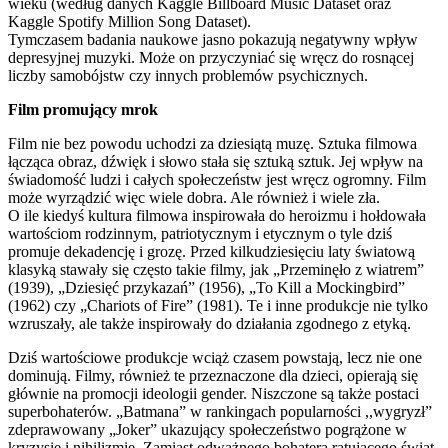
wieku (według danych Kaggle Billboard Music Dataset oraz
Kaggle Spotify Million Song Dataset).
Tymczasem badania naukowe jasno pokazują negatywny wpływ
depresyjnej muzyki. Może on przyczyniać się wręcz do rosnącej
liczby samobójstw czy innych problemów psychicznych.
Film promujący mrok
Film nie bez powodu uchodzi za dziesiątą muzę. Sztuka filmowa
łącząca obraz, dźwięk i słowo stała się sztuką sztuk. Jej wpływ na
świadomość ludzi i całych społeczeństw jest wręcz ogromny. Film
może wyrządzić więc wiele dobra. Ale również i wiele zła.
O ile kiedyś kultura filmowa inspirowała do heroizmu i hołdowała
wartościom rodzinnym, patriotycznym i etycznym o tyle dziś
promuje dekadencję i grozę. Przed kilkudziesięciu laty światową
klasyką stawały się często takie filmy, jak „Przeminęło z wiatrem”
(1939), „Dziesięć przykazań” (1956), „To Kill a Mockingbird”
(1962) czy „Chariots of Fire” (1981). Te i inne produkcje nie tylko
wzruszały, ale także inspirowały do działania zgodnego z etyką.
Dziś wartościowe produkcje wciąż czasem powstają, lecz nie one
dominują. Filmy, również te przeznaczone dla dzieci, opierają się
głównie na promocji ideologii gender. Niszczone są także postaci
superbohaterów. „Batmana” w rankingach popularności ,,wygryzł”
zdeprawowany „Joker” ukazujący społeczeństwo pogrążone w
kryzysie i nihilizmie. Zamiast odważnego bohatera ratującego świat