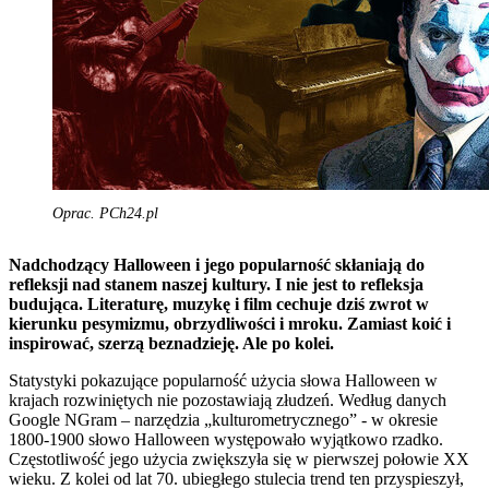
Oprac. PCh24.pl
Nadchodzący Halloween i jego popularność skłaniają do
refleksji nad stanem naszej kultury. I nie jest to refleksja
budująca. Literaturę, muzykę i film cechuje dziś zwrot w
kierunku pesymizmu, obrzydliwości i mroku. Zamiast koić i
inspirować, szerzą beznadzieję. Ale po kolei.
Statystyki pokazujące popularność użycia słowa Halloween w
krajach rozwiniętych nie pozostawiają złudzeń. Według danych
Google NGram – narzędzia „kulturometrycznego” - w okresie
1800-1900 słowo Halloween występowało wyjątkowo rzadko.
Częstotliwość jego użycia zwiększyła się w pierwszej połowie XX
wieku. Z kolei od lat 70. ubiegłego stulecia trend ten przyspieszył,