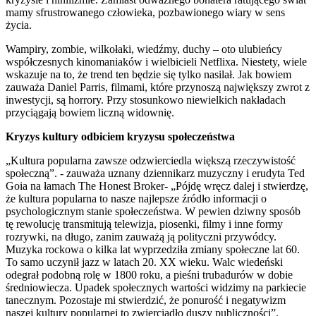
mamy sfrustrowanego człowieka, pozbawionego wiary w sens
życia.
Wampiry, zombie, wilkołaki, wiedźmy, duchy – oto ulubieńcy
współczesnych kinomaniaków i wielbicieli Netflixa. Niestety, wiele
wskazuje na to, że trend ten będzie się tylko nasilał. Jak bowiem
zauważa Daniel Parris, filmami, które przynoszą największy zwrot z
inwestycji, są horrory. Przy stosunkowo niewielkich nakładach
przyciągają bowiem liczną widownię.
Kryzys kultury odbiciem kryzysu społeczeństwa
„Kultura popularna zawsze odzwierciedla większą rzeczywistość
społeczną”. - zauważa uznany dziennikarz muzyczny i erudyta Ted
Goia na łamach The Honest Broker- „Pójdę wręcz dalej i stwierdzę,
że kultura popularna to nasze najlepsze źródło informacji o
psychologicznym stanie społeczeństwa. W pewien dziwny sposób
tę rewolucję transmitują telewizja, piosenki, filmy i inne formy
rozrywki, na długo, zanim zauważą ją polityczni przywódcy.
Muzyka rockowa o kilka lat wyprzedziła zmiany społeczne lat 60.
To samo uczynił jazz w latach 20. XX wieku. Walc wiedeński
odegrał podobną rolę w 1800 roku, a pieśni trubadurów w dobie
średniowiecza. Upadek społecznych wartości widzimy na parkiecie
tanecznym. Pozostaje mi stwierdzić, że ponurość i negatywizm
naszej kultury popularnej to zwierciadło duszy publiczności”.