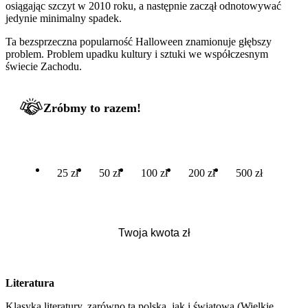
osiągając szczyt w 2010 roku, a następnie zaczął odnotowywać
jedynie minimalny spadek.
Ta bezsprzeczna popularność Halloween znamionuje głębszy
problem. Problem upadku kultury i sztuki we współczesnym
świecie Zachodu.
Zróbmy to razem!
25 zł
50 zł
100 zł
200 zł
500 zł
Literatura
Klasyka literatury, zarówno ta polska, jak i światowa (Wielkie