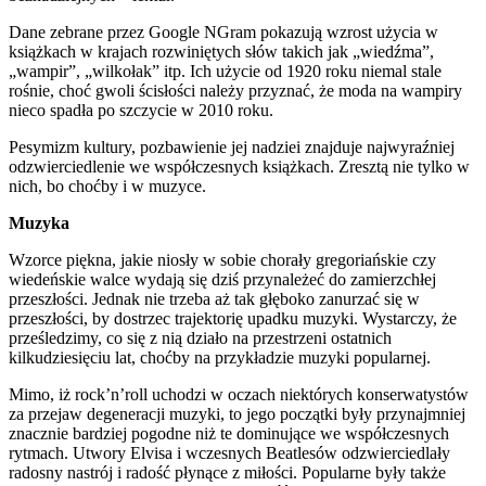
Dane zebrane przez Google NGram pokazują wzrost użycia w
książkach w krajach rozwiniętych słów takich jak „wiedźma”,
„wampir”, „wilkołak” itp. Ich użycie od 1920 roku niemal stale
rośnie, choć gwoli ścisłości należy przyznać, że moda na wampiry
nieco spadła po szczycie w 2010 roku.
Pesymizm kultury, pozbawienie jej nadziei znajduje najwyraźniej
odzwierciedlenie we współczesnych książkach. Zresztą nie tylko w
nich, bo choćby i w muzyce.
Muzyka
Wzorce piękna, jakie niosły w sobie chorały gregoriańskie czy
wiedeńskie walce wydają się dziś przynależeć do zamierzchłej
przeszłości. Jednak nie trzeba aż tak głęboko zanurzać się w
przeszłości, by dostrzec trajektorię upadku muzyki. Wystarczy, że
prześledzimy, co się z nią działo na przestrzeni ostatnich
kilkudziesięciu lat, choćby na przykładzie muzyki popularnej.
Mimo, iż rock’n’roll uchodzi w oczach niektórych konserwatystów
za przejaw degeneracji muzyki, to jego początki były przynajmniej
znacznie bardziej pogodne niż te dominujące we współczesnych
rytmach. Utwory Elvisa i wczesnych Beatlesów odzwierciedlały
radosny nastrój i radość płynące z miłości. Popularne były także