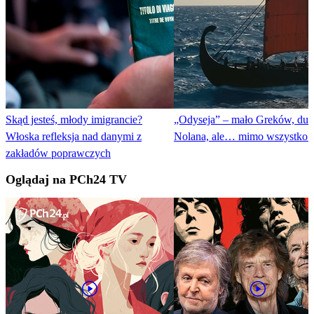
Skąd jesteś, młody imigrancie?
„Odyseja” – mało Greków, duż
Włoska refleksja nad danymi z
Nolana, ale… mimo wszystko 
zakładów poprawczych
Oglądaj na PCh24 TV