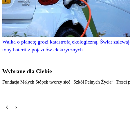
Walka o planetę grozi katastrofą ekologiczną. Świat zalewaj
tony baterii z pojazdów elektrycznych
Wybrane dla Ciebie
Fundacja Małych Stópek tworzy sieć „Szkół Pełnych Życia”. Treści p