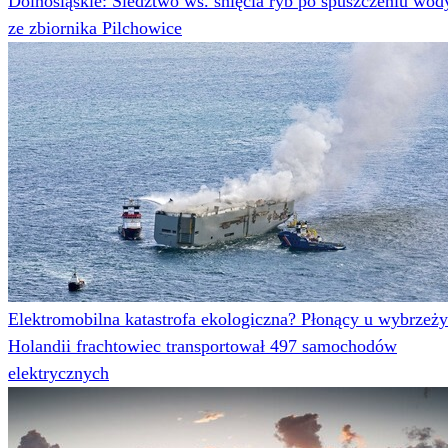
Dolnośląskie: Śledztwo ws. śnięcia ryb po spuszczeniu wod
ze zbiornika Pilchowice
Elektromobilna katastrofa ekologiczna? Płonący u wybrzeży
Holandii frachtowiec transportował 497 samochodów
elektrycznych