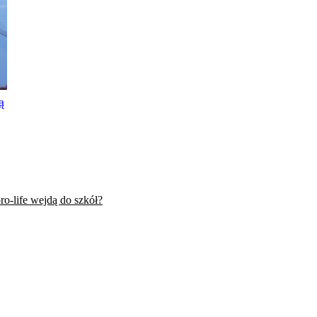
ą
ro-life wejdą do szkół?