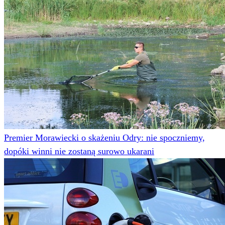
Premier Morawiecki o skażeniu Odry: nie spoczniemy,
dopóki winni nie zostaną surowo ukarani