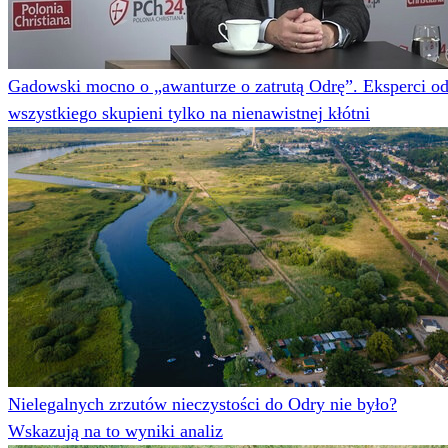
Gadowski mocno o „awanturze o zatrutą Odrę”. Eksperci o
wszystkiego skupieni tylko na nienawistnej kłótni
Nielegalnych zrzutów nieczystości do Odry nie było?
Wskazują na to wyniki analiz