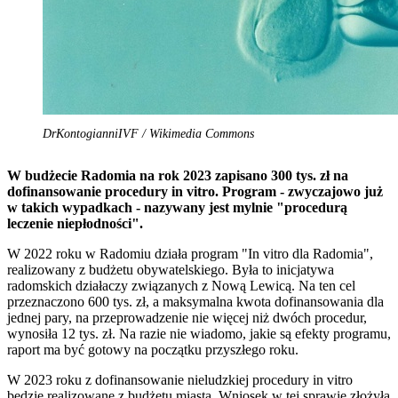
DrKontogianniIVF / Wikimedia Commons
W budżecie Radomia na rok 2023 zapisano 300 tys. zł na
dofinansowanie procedury in vitro. Program - zwyczajowo już
w takich wypadkach - nazywany jest mylnie "procedurą
leczenie niepłodności".
W 2022 roku w Radomiu działa program "In vitro dla Radomia",
realizowany z budżetu obywatelskiego. Była to inicjatywa
radomskich działaczy związanych z Nową Lewicą. Na ten cel
przeznaczono 600 tys. zł, a maksymalna kwota dofinansowania dla
jednej pary, na przeprowadzenie nie więcej niż dwóch procedur,
wynosiła 12 tys. zł. Na razie nie wiadomo, jakie są efekty programu,
raport ma być gotowy na początku przyszłego roku.
W 2023 roku z dofinansowanie nieludzkiej procedury in vitro
będzie realizowane z budżetu miasta. Wniosek w tej sprawie złożyła