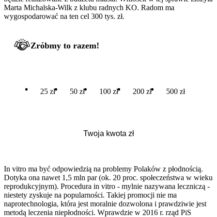
Marta Michalska-Wilk z klubu radnych KO. Radom ma
wygospodarować na ten cel 300 tys. zł.
Zróbmy to razem!
25 zł
50 zł
100 zł
200 zł
500 zł
In vitro ma być odpowiedzią na problemy Polaków z płodnością.
Dotyka ona nawet 1,5 mln par (ok. 20 proc. społeczeństwa w wieku
reprodukcyjnym). Procedura in vitro - mylnie nazywana leczniczą -
niestety zyskuje na popularności. Takiej promocji nie ma
naprotechnologia, która jest moralnie dozwolona i prawdziwie jest
metodą leczenia niepłodności. Wprawdzie w 2016 r. rząd PiS