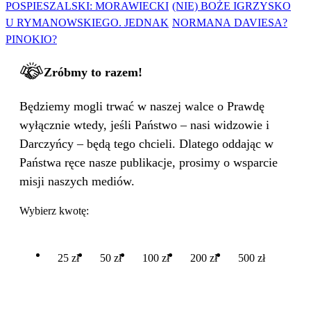
POSPIESZALSKI: MORAWIECKI
(NIE) BOŻE IGRZYSKO
U RYMANOWSKIEGO. JEDNAK
NORMANA DAVIESA?
PINOKIO?
Zróbmy to razem!
Będziemy mogli trwać w naszej walce o Prawdę
wyłącznie wtedy, jeśli Państwo – nasi widzowie i
Darczyńcy – będą tego chcieli. Dlatego oddając w
Państwa ręce nasze publikacje, prosimy o wsparcie
misji naszych mediów.
Wybierz kwotę:
25 zł
50 zł
100 zł
200 zł
500 zł