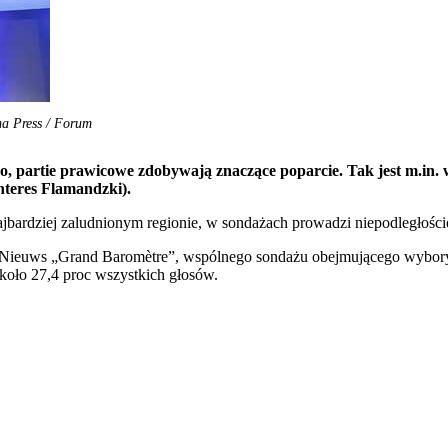
ma Press / Forum
partie prawicowe zdobywają znaczące poparcie. Tak jest m.in. we
nteres Flamandzki).
ajbardziej zaludnionym regionie, w sondażach prowadzi niepodległośc
ieuws „Grand Baromètre”, wspólnego sondażu obejmującego wybory d
koło 27,4 proc wszystkich głosów.