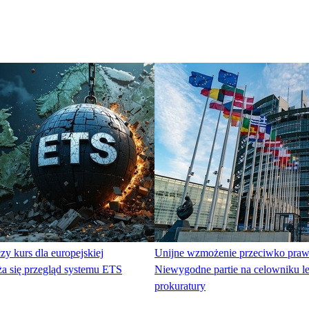
zy kurs dla europejskiej
Unijne wzmożenie przeciwko praw
ża się przegląd systemu ETS
Niewygodne partie na celowniku le
prokuratury