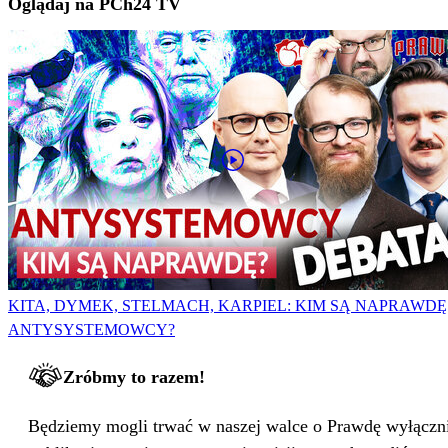
Oglądaj na PCh24 TV
KITA, DYMEK, STELMACH, KARPIEL: KIM SĄ NAPRAWDĘ
ANTYSYSTEMOWCY?
Zróbmy to razem!
Będziemy mogli trwać w naszej walce o Prawdę wyłącznie