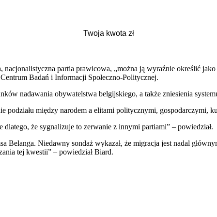
, nacjonalistyczna partia prawicowa, „można ją wyraźnie określić jako
 Centrum Badań i Informacji Społeczno-Politycznej.
runków nadawania obywatelstwa belgijskiego, a także zniesienia syst
nie podziału między narodem a elitami politycznymi, gospodarczymi, k
le dlatego, że sygnalizuje to zerwanie z innymi partiami” – powiedział.
sa Belanga. Niedawny sondaż wykazał, że migracja jest nadal głów
ania tej kwestii” – powiedział Biard.