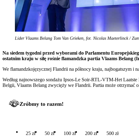
Lider Vlaams Belang Tom Van Grieken, fot. Nicolas Maeterlinck / Zu
Na siedem tygodni przed wyborami do Parlamentu Europejskiego, 
ostatnim kraju w siłę rośnie flamandzka partia Vlaams Belang (I
We flamandzkojęzycznej Flandrii na północy kraju, najbogatszym i n
Według najnowszego sondażu Ipsos-Le Soir-RTL-VTM-Het Laatste N
Belgii, Vlaams Belang zwycięży we Flandrii. Partia może otrzymać o
Zróbmy to razem!
25 zł
50 zł
100 zł
200 zł
500 zł