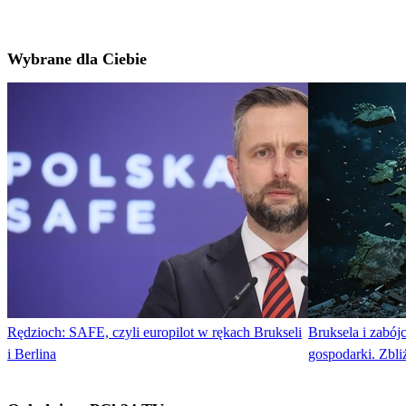
Wybrane dla Ciebie
Rędzioch: SAFE, czyli europilot w rękach Brukseli
Bruksela i zabójc
i Berlina
gospodarki. Zbli