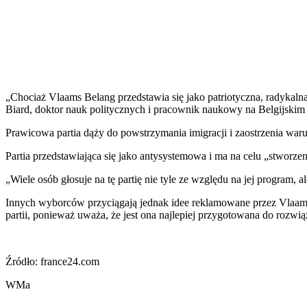
„Chociaż Vlaams Belang przedstawia się jako patriotyczna, radykalna
Biard, doktor nauk politycznych i pracownik naukowy na Belgijskim
Prawicowa partia dąży do powstrzymania imigracji i zaostrzenia wa
Partia przedstawiająca się jako antysystemowa i ma na celu „stworze
„Wiele osób głosuje na tę partię nie tyle ze względu na jej program, a
Innych wyborców przyciągają jednak idee reklamowane przez Vlaam
partii, ponieważ uważa, że jest ona najlepiej przygotowana do rozwiąz
Źródło: france24.com
WMa