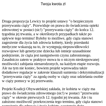
Druga propozycja Lewicy to projekt ustawy "o bezpiecznym
przerywaniu ciąży". Przewiduje on prawa do świadczenia opieki
zdrowotnej w postaci (sic!) "przerywania ciąży" do końca 12.
tygodnia jej trwania, a w określonych przypadkach także po
upływie tego terminu! Byłoby to możliwe, gdy ciąża stanowi
zagrożenie dla życia lub zdrowia kobiety, kiedy przesłanki
medyczne wskazują na to, że występują nieprawidłowości
rozwojowe lub genetyczne dziecka lub istnieje uzasadnione
podejrzenie, że ciąża jest następstwem czynu zabronionego.
Zasadniczo zatem w praktyce mowa tu o niczym nieskrępowanej
możliwości zabijania nienarodzonych, na każdym etapie rozwoju.
Ale na tym nie koniec, bowiem projekt wprowadza także
dodatkowe regulacje w zakresie klauzuli sumienia i dekryminalizacji
"przerywania ciąży" za zgodą osoby w ciąży oraz udzielania osobie
w ciąży pomocy w jej przerwaniu.
Projekt Koalicji Obywatelskiej zakłada, że kobieta w ciąży ma
prawo do świadczenia zdrowotnego (sic!) w postaci "przerwania
ciąży" w okresie pierwszych 12. tygodni jej trwania. Ale i tu
założono możliwość przekroczenia tego terminu, gdy ciąża stanowi
zagrożenie dla zdrowia i życia kobiety, występuje duże