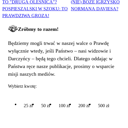
TO "DRUGA OLEŚNICA"?
(NIE) BOŻE IGRZYSKO
POSPIESZALSKI W SZOKU: TO
NORMANA DAVIESA?
PRAWDZIWA GROZA!
Zróbmy to razem!
Będziemy mogli trwać w naszej walce o Prawdę
wyłącznie wtedy, jeśli Państwo – nasi widzowie i
Darczyńcy – będą tego chcieli. Dlatego oddając w
Państwa ręce nasze publikacje, prosimy o wsparcie
misji naszych mediów.
Wybierz kwotę:
25 zł
50 zł
100 zł
200 zł
500 zł