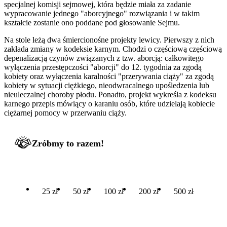
specjalnej komisji sejmowej, która będzie miała za zadanie
wypracowanie jednego "aborcyjnego" rozwiązania i w takim
kształcie zostanie ono poddane pod głosowanie Sejmu.
Na stole leżą dwa śmiercionośne projekty lewicy. Pierwszy z nich
zakłada zmiany w kodeksie karnym. Chodzi o częściową częściową
depenalizacją czynów związanych z tzw. aborcją: całkowitego
wyłączenia przestępczości "aborcji" do 12. tygodnia za zgodą
kobiety oraz wyłączenia karalności "przerywania ciąży" za zgodą
kobiety w sytuacji ciężkiego, nieodwracalnego upośledzenia lub
nieuleczalnej choroby płodu. Ponadto, projekt wykreśla z kodeksu
karnego przepis mówiący o karaniu osób, które udzielają kobiecie
ciężarnej pomocy w przerwaniu ciąży.
Zróbmy to razem!
25 zł
50 zł
100 zł
200 zł
500 zł