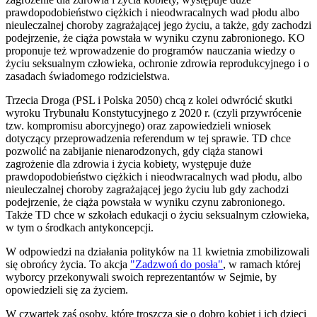
prawdopodobieństwo ciężkich i nieodwracalnych wad płodu albo
nieuleczalnej choroby zagrażającej jego życiu, a także, gdy zachodzi
podejrzenie, że ciąża powstała w wyniku czynu zabronionego. KO
proponuje też wprowadzenie do programów nauczania wiedzy o
życiu seksualnym człowieka, ochronie zdrowia reprodukcyjnego i o
zasadach świadomego rodzicielstwa.
Trzecia Droga (PSL i Polska 2050) chcą z kolei odwrócić skutki
wyroku Trybunału Konstytucyjnego z 2020 r. (czyli przywrócenie
tzw. kompromisu aborcyjnego) oraz zapowiedzieli wniosek
dotyczący przeprowadzenia referendum w tej sprawie. TD chce
pozwolić na zabijanie nienarodzonych, gdy ciąża stanowi
zagrożenie dla zdrowia i życia kobiety, występuje duże
prawdopodobieństwo ciężkich i nieodwracalnych wad płodu, albo
nieuleczalnej choroby zagrażającej jego życiu lub gdy zachodzi
podejrzenie, że ciąża powstała w wyniku czynu zabronionego.
Także TD chce w szkołach edukacji o życiu seksualnym człowieka,
w tym o środkach antykoncepcji.
W odpowiedzi na działania polityków na 11 kwietnia zmobilizowali
się obrońcy życia. To akcja
"Zadzwoń do posła"
, w ramach której
wyborcy przekonywali swoich reprezentantów w Sejmie, by
opowiedzieli się za życiem.
W czwartek zaś osoby, które troszczą się o dobro kobiet i ich dzieci