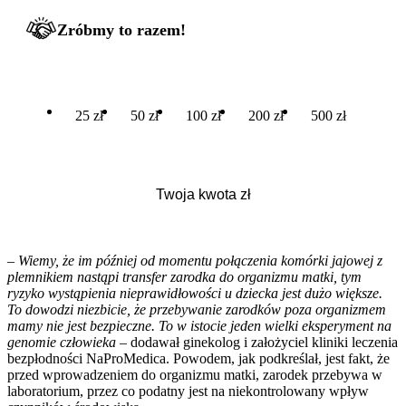
Zróbmy to razem!
25 zł
50 zł
100 zł
200 zł
500 zł
– Wiemy, że im później od momentu połączenia komórki jajowej z
plemnikiem nastąpi transfer zarodka do organizmu matki, tym
ryzyko wystąpienia nieprawidłowości u dziecka jest dużo większe.
To dowodzi niezbicie, że przebywanie zarodków poza organizmem
mamy nie jest bezpieczne. To w istocie jeden wielki eksperyment na
genomie człowieka –
dodawał ginekolog i założyciel kliniki leczenia
bezpłodności NaProMedica. Powodem, jak podkreślał, jest fakt, że
przed wprowadzeniem do organizmu matki, zarodek przebywa w
laboratorium, przez co podatny jest na niekontrolowany wpływ