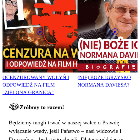
OCENZUROWANY WOŁYŃ I
(NIE) BOŻE IGRZYSKO
ODPOWIEDŹ NA FILM
NORMANA DAVIESA?
"ZIELONA GRANICA"
Zróbmy to razem!
Będziemy mogli trwać w naszej walce o Prawdę
wyłącznie wtedy, jeśli Państwo – nasi widzowie i
Darczyńcy – będą tego chcieli. Dlatego oddając w