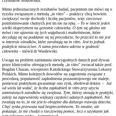
czynników środowiska.
Mimo jednoznacznych rezultatów badań, pacjentom nie mówi się o
ryzyku związanym z metodą „in vitro” – praktycy chcą bowiem
zwiększyć swoje dochody i liczbę pacjentów, więc rzeczowe
poinformowanie chętnych jest im nie na rękę.
– To w istocie jeden
wielki eksperyment na genomie człowieka. O tym się głośno nie
mówi i nie ujawnia się tych wątpliwości małżeństwom, które
decydują się na poddanie się tej procedurze, bo przecież to nie jest
w interesie ośrodków, które zarabiają na in vitro. Jest to jednak
podejście nieuczciwe. A sama procedura uderza w godność
człowieka
– mówił dr Wasilewski.
Uwagę na problem zamiatania niewygodnych danych pod dywan
przez klinicystów oferujących metodę „in vitro” zwracał także prof.
Bogdan Chazan, wiceprezes Katolickiego Stowarzyszenia Lekarzy
Polskich. Mimo kolejnych dowodów na zagrożenia związane z
procedurą, popularność zapłodnienia pozaustrojowego nie maleje,
ponieważ praktykom gwarantuje ono zysk, ubolewał doktor. –
Już
od wielu lat widać, że liczba zapłodnień in vitro przy użyciu
zamrożonych zarodków się zwiększa. Tym, którzy stosują te praktyki,
zależy na zapewnieniu większej częstości udanych zapłodnień. Nie
zważają na to, że nie jest to obojętne dla dalszego rozwoju dziecka.
Chęć zysku przeważa nad bezpieczeństwem. To smutne, ale
pokazuje, że nie chodzi o rzeczywistą pomoc, lecz o uzyskanie jak
największego zysku
– komentował.