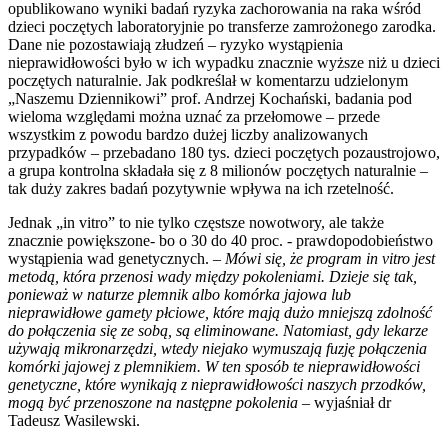
opublikowano wyniki badań ryzyka zachorowania na raka wśród
dzieci poczętych laboratoryjnie po transferze zamrożonego zarodka.
Dane nie pozostawiają złudzeń – ryzyko wystąpienia
nieprawidłowości było w ich wypadku znacznie wyższe niż u dzieci
poczętych naturalnie. Jak podkreślał w komentarzu udzielonym
„Naszemu Dziennikowi” prof. Andrzej Kochański, badania pod
wieloma względami można uznać za przełomowe – przede
wszystkim z powodu bardzo dużej liczby analizowanych
przypadków – przebadano 180 tys. dzieci poczętych pozaustrojowo,
a grupa kontrolna składała się z 8 milionów poczętych naturalnie –
tak duży zakres badań pozytywnie wpływa na ich rzetelność.
Jednak „in vitro” to nie tylko częstsze nowotwory, ale także
znacznie powiększone- bo o 30 do 40 proc. - prawdopodobieństwo
wystąpienia wad genetycznych.
– Mówi się, że program in vitro jest
metodą, która przenosi wady między pokoleniami. Dzieje się tak,
ponieważ w naturze plemnik albo komórka jajowa lub
nieprawidłowe gamety płciowe, które mają dużo mniejszą zdolność
do połączenia się ze sobą, są eliminowane. Natomiast, gdy lekarze
używają mikronarzędzi, wtedy niejako wymuszają fuzję połączenia
komórki jajowej z plemnikiem. W ten sposób te nieprawidłowości
genetyczne, które wynikają z nieprawidłowości naszych przodków,
mogą być przenoszone na następne pokolenia
– wyjaśniał dr
Tadeusz Wasilewski.