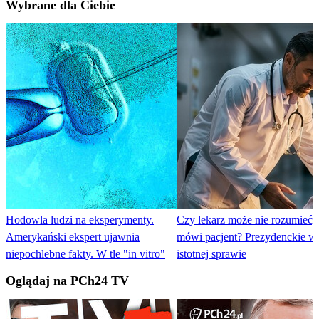
Wybrane dla Ciebie
Hodowla ludzi na eksperymenty.
Czy lekarz może nie rozumieć,
Amerykański ekspert ujawnia
mówi pacjent? Prezydenckie w
niepochlebne fakty. W tle "in vitro"
istotnej sprawie
Oglądaj na PCh24 TV