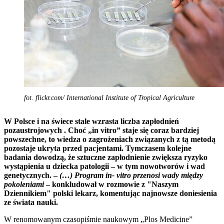
fot. flickr.com/ International Institute of Tropical Agriculture
W Polsce i na świece stale wzrasta liczba zapłodnień
pozaustrojowych . Choć „in vitro” staje się coraz bardziej
powszechne, to wiedza o zagrożeniach związanych z tą metodą
pozostaje ukryta przed pacjentami. Tymczasem kolejne
badania dowodzą, że sztuczne zapłodnienie zwiększa ryzyko
wystąpienia u dziecka patologii – w tym nowotworów i wad
genetycznych. –
(…) Program in- vitro przenosi wady między
pokoleniami
– konkludował w rozmowie z "Naszym
Dziennikiem" polski lekarz, komentując najnowsze doniesienia
ze świata nauki.
W renomowanym czasopiśmie naukowym „Plos Medicine”