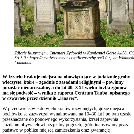
Zdjęcie ilustracyjny. Cmentarz Żydowski w Kamiennej Górze Aw58, C
SA 3.0 <https://creativecommons.org/licenses/by-sa/3.0>, via Wikimed
Commons
W Izraelu brakuje miejsca na obowiązujące w judaizmie groby
wieczyste, które – zgodnie z zasadami religijnymi – powinny
pozostać nienaruszalne, a do lat 40. XXI wieku liczba zgonów
ma się podwoić – wynika z raportu Centrum Tauba, opisanego
w czwartek przez dziennik „Haarec”.
W przeciwieństwie do wielu krajów rozwiniętych, gdzie miejsca
pochówku są zazwyczaj wynajmowane na 10–30 lat i po tym czasie
przeznaczane do ponownego wykorzystania, Izrael zapewnia
każdemu obywatelowi bezpłatny pogrzeb, grób finansowany przez
państwo w pobliżu miejsca zamieszkania oraz gwarancję