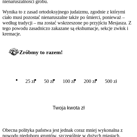
nienaruszalności grobu.
Wynika to z zasad ortodoksyjnego judaizmu, zgodnie z którymi
ciało musi pozostać nienaruszalne także po śmierci, ponieważ –
według tradycji – ma zostać wskrzeszone po przyjściu Mesjasza. Z
tego powodu zasadniczo zakazane są ekshumacje, sekcje zwłok i
kremacje.
Zróbmy to razem!
25 zł
50 zł
100 zł
200 zł
500 zł
Obecna polityka państwa jest jednak coraz mniej wykonalna z
powodu niedoboru gruntów, szczególnie w dużych miastach.