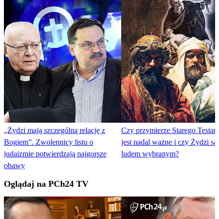
„Żydzi mają szczególną relację z
Czy przymierze Starego Testa
Bogiem”. Zwolennicy listu o
jest nadal ważne i czy Żydzi są
judaizmie potwierdzają najgorsze
ludem wybranym?
obawy
Oglądaj na PCh24 TV