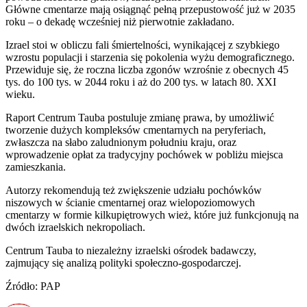
Główne cmentarze mają osiągnąć pełną przepustowość już w 2035
roku – o dekadę wcześniej niż pierwotnie zakładano.
Izrael stoi w obliczu fali śmiertelności, wynikającej z szybkiego
wzrostu populacji i starzenia się pokolenia wyżu demograficznego.
Przewiduje się, że roczna liczba zgonów wzrośnie z obecnych 45
tys. do 100 tys. w 2044 roku i aż do 200 tys. w latach 80. XXI
wieku.
Raport Centrum Tauba postuluje zmianę prawa, by umożliwić
tworzenie dużych kompleksów cmentarnych na peryferiach,
zwłaszcza na słabo zaludnionym południu kraju, oraz
wprowadzenie opłat za tradycyjny pochówek w pobliżu miejsca
zamieszkania.
Autorzy rekomendują też zwiększenie udziału pochówków
niszowych w ścianie cmentarnej oraz wielopoziomowych
cmentarzy w formie kilkupiętrowych wież, które już funkcjonują na
dwóch izraelskich nekropoliach.
Centrum Tauba to niezależny izraelski ośrodek badawczy,
zajmujący się analizą polityki społeczno-gospodarczej.
Źródło: PAP