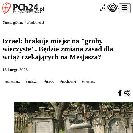
Strona główna
Wiadomości
Izrael: brakuje miejsc na "groby
wieczyste". Będzie zmiana zasad dla
wciąż czekających na Mesjasza?
13 lutego 2026
#cmentarz
#judaizm
#groby
#pochówki
#mesjasz