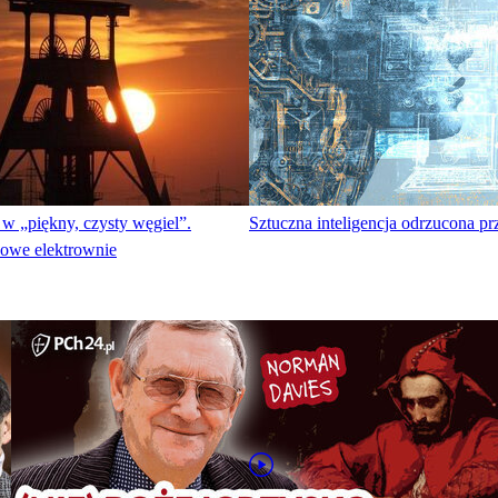
w „piękny, czysty węgiel”.
Sztuczna inteligencja odrzucona p
owe elektrownie