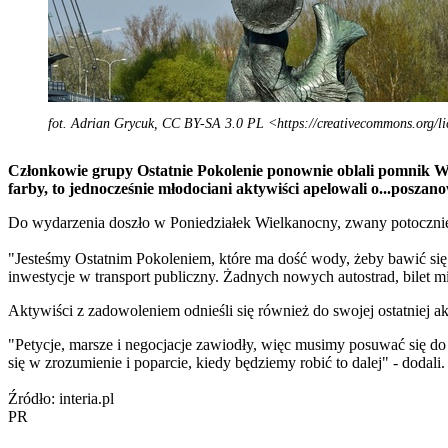
fot. Adrian Grycuk, CC BY-SA 3.0 PL <https://creativecommons.org/l
Członkowie grupy Ostatnie Pokolenie ponownie oblali pomnik W
farby, to jednocześnie młodociani aktywiści apelowali o...posza
Do wydarzenia doszło w Poniedziałek Wielkanocny, zwany potocznie
"Jesteśmy Ostatnim Pokoleniem, które ma dość wody, żeby bawić się
inwestycje w transport publiczny. Żadnych nowych autostrad, bilet m
Aktywiści z zadowoleniem odnieśli się również do swojej ostatniej ak
"Petycje, marsze i negocjacje zawiodły, więc musimy posuwać się do 
się w zrozumienie i poparcie, kiedy będziemy robić to dalej" - dodali.
Źródło: interia.pl
PR