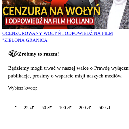
OCENZUROWANY WOŁYŃ I ODPOWIEDŹ NA FILM
"ZIELONA GRANICA"
Zróbmy to razem!
Będziemy mogli trwać w naszej walce o Prawdę wyłącznie
publikacje, prosimy o wsparcie misji naszych mediów.
Wybierz kwotę:
25 zł
50 zł
100 zł
200 zł
500 zł