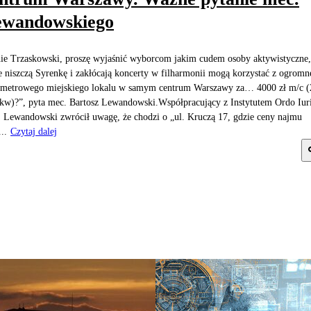
ewandowskiego
ie Trzaskowski, proszę wyjaśnić wyborcom jakim cudem osoby aktywistyczne,
e niszczą Syrenkę i zakłócają koncerty w filharmonii mogą korzystać z ogrom
metrowego miejskiego lokalu w samym centrum Warszawy za… 4000 zł m/c (
kw)?”, pyta mec. Bartosz Lewandowski.Współpracujący z Instytutem Ordo Iur
 Lewandowski zwrócił uwagę, że chodzi o „ul. Kruczą 17, gdzie ceny najmu
..
Czytaj dalej