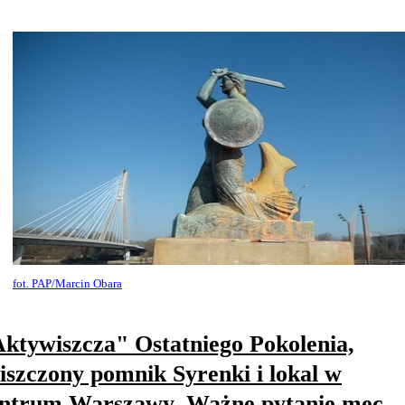
fot. PAP/Marcin Obara
ktywiszcza" Ostatniego Pokolenia,
iszczony pomnik Syrenki i lokal w
ntrum Warszawy. Ważne pytanie mec.