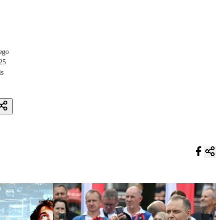
nego
25
is