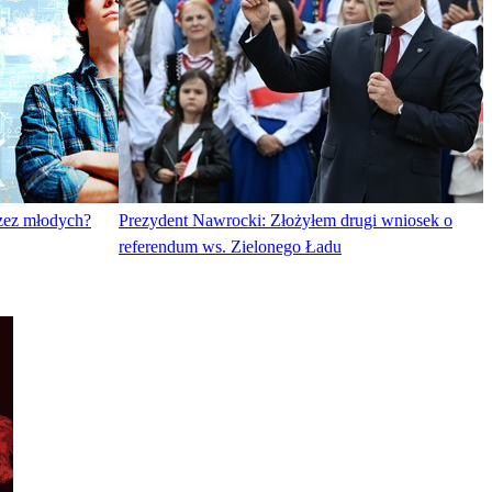
rzez młodych?
Prezydent Nawrocki: Złożyłem drugi wniosek o
referendum ws. Zielonego Ładu