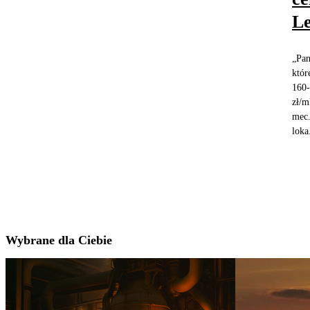
L
„Pan
któr
160-
zł/m
mec.
loka.
Wybrane dla Ciebie