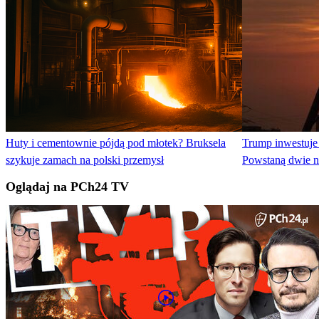
Huty i cementownie pójdą pod młotek? Bruksela
Trump inwestuje 
szykuje zamach na polski przemysł
Powstaną dwie n
Oglądaj na PCh24 TV