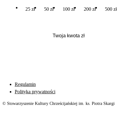
25 zł
50 zł
100 zł
200 zł
500 zł
Regulamin
Polityka prywatności
© Stowarzyszenie Kultury Chrześcijańskiej im. ks. Piotra Skargi