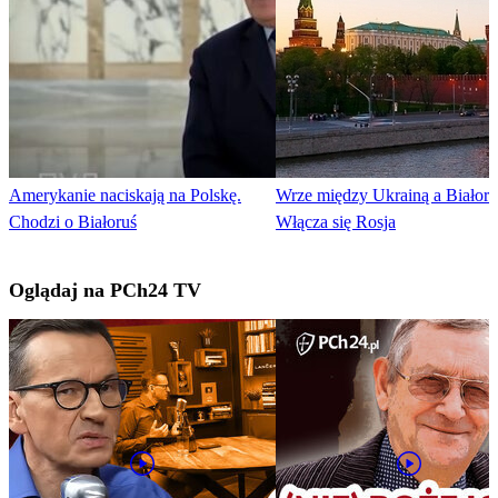
Amerykanie naciskają na Polskę.
Wrze między Ukrainą a Białoru
Chodzi o Białoruś
Włącza się Rosja
Oglądaj na PCh24 TV