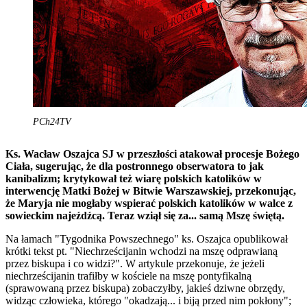
PCh24TV
Ks. Wacław Oszajca SJ w przeszłości atakował procesje Bożego
Ciała, sugerując, że dla postronnego obserwatora to jak
kanibalizm; krytykował też wiarę polskich katolików w
interwencję Matki Bożej w Bitwie Warszawskiej, przekonując,
że Maryja nie mogłaby wspierać polskich katolików w walce z
sowieckim najeźdźcą. Teraz wziął się za... samą Mszę świętą.
Na łamach "Tygodnika Powszechnego" ks. Oszajca opublikował
krótki tekst pt. "Niechrześcijanin wchodzi na mszę odprawianą
przez biskupa i co widzi?". W artykule przekonuje, że jeżeli
niechrześcijanin trafiłby w kościele na mszę pontyfikalną
(sprawowaną przez biskupa) zobaczyłby, jakieś dziwne obrzędy,
widząc człowieka, którego "okadzają... i biją przed nim pokłony";