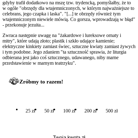
gdyby trafił dodatkowo na mszę tzw. trydencką, pomyślałby, że to
w ogóle "obrzędy dla wtajemniczonych, w którym najważniejsze to
celebrans, jego czapka i laska". "[...] te obrzędy również tym
wtajemniczonym niewiele mówią. Co gorsza, wprowadzają w błąd"
- przekonuje jezuita...
Zwraca następnie uwagę na "żakardowe i lureksowe ornaty i
mitry", które udają złoto; plastik i szkło udające kamienie;
elektryczne kinkiety zamiast świec, sztuczne kwiaty zamiast żywych
i tym podobne. Jego zdaniem "ta sztuczność sprawia, że liturgia
odbierana jest jako coś sztucznego, udawanego, niby marne
przedstawienie w marnym teatrzyku".
Zróbmy to razem!
25 zł
50 zł
100 zł
200 zł
500 zł