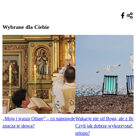
Wybrane dla Ciebie
„Moją i waszą Ofiarę” – co naprawdę
Wakacje nie od Boga, ale z Bo
znaczą te słowa?
Czyli jak dobrze wykorzystać c
urlopu?