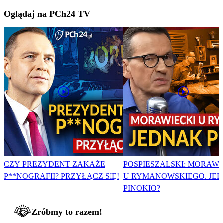
Oglądaj na PCh24 TV
CZY PREZYDENT ZAKAŻE
POSPIESZALSKI: MORAWI
P**NOGRAFII? PRZYŁĄCZ SIĘ!
U RYMANOWSKIEGO. JE
PINOKIO?
Zróbmy to razem!