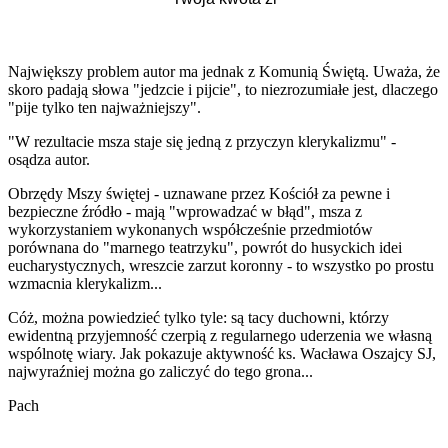
Największy problem autor ma jednak z Komunią Świętą. Uważa, że
skoro padają słowa "jedzcie i pijcie", to niezrozumiałe jest, dlaczego
"pije tylko ten najważniejszy".
"W rezultacie msza staje się jedną z przyczyn klerykalizmu" -
osądza autor.
Obrzędy Mszy świętej - uznawane przez Kościół za pewne i
bezpieczne źródło - mają "wprowadzać w błąd", msza z
wykorzystaniem wykonanych współcześnie przedmiotów
porównana do "marnego teatrzyku", powrót do husyckich idei
eucharystycznych, wreszcie zarzut koronny - to wszystko po prostu
wzmacnia klerykalizm...
Cóż, można powiedzieć tylko tyle: są tacy duchowni, którzy
ewidentną przyjemność czerpią z regularnego uderzenia we własną
wspólnotę wiary. Jak pokazuje aktywność ks. Wacława Oszajcy SJ,
najwyraźniej można go zaliczyć do tego grona...
Pach