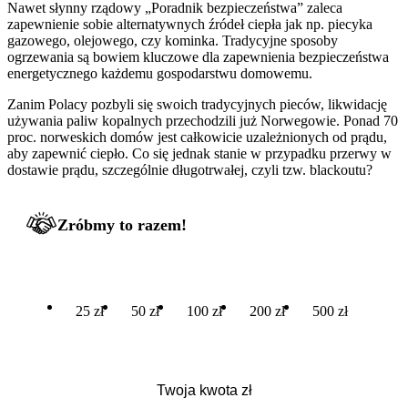
Nawet słynny rządowy „Poradnik bezpieczeństwa” zaleca
zapewnienie sobie alternatywnych źródeł ciepła jak np. piecyka
gazowego, olejowego, czy kominka. Tradycyjne sposoby
ogrzewania są bowiem kluczowe dla zapewnienia bezpieczeństwa
energetycznego każdemu gospodarstwu domowemu.
Zanim Polacy pozbyli się swoich tradycyjnych pieców, likwidację
używania paliw kopalnych przechodzili już Norwegowie. Ponad 70
proc. norweskich domów jest całkowicie uzależnionych od prądu,
aby zapewnić ciepło. Co się jednak stanie w przypadku przerwy w
dostawie prądu, szczególnie długotrwałej, czyli tzw. blackoutu?
Zróbmy to razem!
25 zł
50 zł
100 zł
200 zł
500 zł