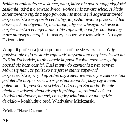
źródła pogodozależne – słońce, wiatr, które nie gwarantują ciągłości
zasilania, gdyż nie zawsze świeci słońce i nie zawsze wieje. A kiedy
zorientowano się, że z tego powodu nie można już zagwarantować
bezpieczeństwa w sposób centralny, to postanowiono przerzucić ten
obowiązek na obywatela, instruując, aby we własnym zakresie to
bezpieczeństwo energetyczne sobie zapewnił, budując kominek czy
może magazyn energii
– tłumaczy ekspert w rozmowie z „Naszym
Dziennikiem”.
W opinii profesora jest to po prostu cofane się w czasie. –
Gdy
państwo nie było w stanie zapewnić obywatelom bezpieczeństwa na
Dzikim Zachodzie, to obywatele kupowali sobie rewolwery, aby
poczuć się bezpieczniej. Dziś mamy do czynienia z tym samym.
Mówi się nam, że państwo nie jest w stanie zapewnić
bezpieczeństwa, więc kup sobie obywatelu we własnym zakresie taki
pistolet dla bezpieczeństwa w postaci kominka, kozy czy innego
paleniska. To powrót człowieka do Dzikiego Zachodu. W imię
błędnych założeń ideologicznych próbuje się zmienić coś, co
działało od dawna, na coś, co z góry wiadomo, że nie będzie
działało
– konkluduje prof. Władysław Mielczarski.
Źródło: "Nasz Dziennik"
AF