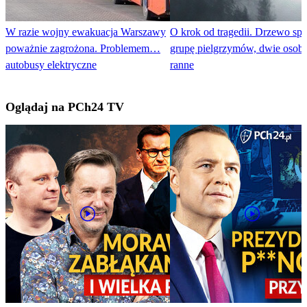
W razie wojny ewakuacja Warszawy
O krok od tragedii. Drzewo spa
poważnie zagrożona. Problemem…
grupę pielgrzymów, dwie osoby
autobusy elektryczne
ranne
Oglądaj na PCh24 TV