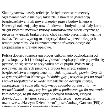
Skandynawów naszły refleksje, że być może stare metody
ogrzewania wcale nie były takie złe, a nawet są gwarancją
bezpieczeństwa. I tak nowe przepisy prawa budowlanego w
Norwegii nakazują, aby nowo budowane budynki posiadały komin,
dzięki któremu możliwe byłoby zainstalowanie nieelektrycznego
pieca na wypadek braku prądu, choć samego pieca instalować nie
trzeba. Ten sam wymóg ma dotyczyć domów przechodzących
remont generalny. Za kluczowe uznano również dostęp do
zaopatrzenia w drewno opałowe.
Polska dopiero rozpoczyna proces całkowitego odchodzenia od
paliw kopalnych i jak dotąd w głowach rządzących nie pojawiło się
pytanie, co się stanie w przypadku braku prądu. Polacy mają
pozbywać się starych pieców, a proces ten wręcz zagraża
bezpieczeństwu energetycznemu. -
Jak najbardziej powinniśmy iść
za tym przykładem Norwegii. W dobie, gdy „wszystko jest na prąd”
i nawet zaopatrzenie w wodę jest zależne od dostępu energii,
zabezpieczenie sobie alternatywnego sposobu ogrzewania – w
postaci kominka, kozy czy innego pieca podłączonego do przewodu
kominowego, to już nawet przy obecnych mrozach, których
doświadczamy tej zimy, czasami kwestia życia
– powiedział w
rozmowie z „Naszym Dziennikiem” poseł Andrzej Gawron (PiS) z
sejmowej Komisji Gospodarki i Rozwoju.