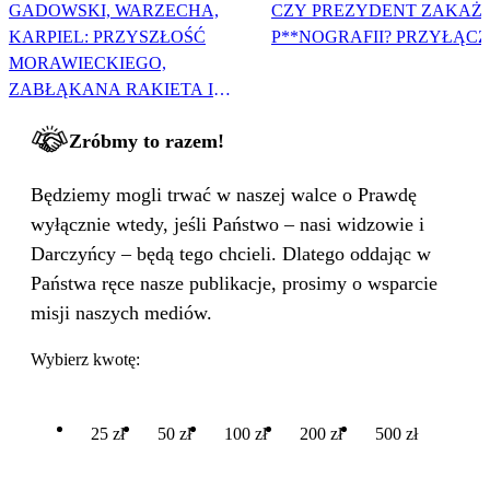
GADOWSKI, WARZECHA,
CZY PREZYDENT ZAKAŻ
KARPIEL: PRZYSZŁOŚĆ
P**NOGRAFII? PRZYŁĄCZ 
MORAWIECKIEGO,
ZABŁĄKANA RAKIETA I
WIELKA PODMIANA
Zróbmy to razem!
Będziemy mogli trwać w naszej walce o Prawdę
wyłącznie wtedy, jeśli Państwo – nasi widzowie i
Darczyńcy – będą tego chcieli. Dlatego oddając w
Państwa ręce nasze publikacje, prosimy o wsparcie
misji naszych mediów.
Wybierz kwotę:
25 zł
50 zł
100 zł
200 zł
500 zł