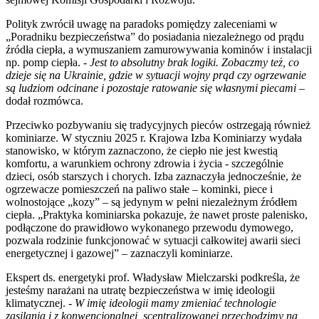
Polityk zwrócił uwagę na paradoks pomiędzy zaleceniami w
„Poradniku bezpieczeństwa” do posiadania niezależnego od prądu
źródła ciepła, a wymuszaniem zamurowywania kominów i instalacji
np. pomp ciepła. -
Jest to absolutny brak logiki. Zobaczmy też, co
dzieje się na Ukrainie, gdzie w sytuacji wojny prąd czy ogrzewanie
są ludziom odcinane i pozostaje ratowanie się własnymi piecami
–
dodał rozmówca.
Przeciwko pozbywaniu się tradycyjnych pieców ostrzegają również
kominiarze. W styczniu 2025 r. Krajowa Izba Kominiarzy wydała
stanowisko, w którym zaznaczono, że ciepło nie jest kwestią
komfortu, a warunkiem ochrony zdrowia i życia - szczególnie
dzieci, osób starszych i chorych. Izba zaznaczyła jednocześnie, że
ogrzewacze pomieszczeń na paliwo stałe – kominki, piece i
wolnostojące „kozy” – są jedynym w pełni niezależnym źródłem
ciepła. „Praktyka kominiarska pokazuje, że nawet proste palenisko,
podłączone do prawidłowo wykonanego przewodu dymowego,
pozwala rodzinie funkcjonować w sytuacji całkowitej awarii sieci
energetycznej i gazowej”
–
zaznaczyli kominiarze.
Ekspert ds. energetyki prof. Władysław Mielczarski podkreśla, że
jesteśmy narażani na utratę bezpieczeństwa w imię ideologii
klimatycznej. -
W imię ideologii mamy zmieniać technologie
zasilania i z konwencjonalnej, scentralizowanej przechodzimy na