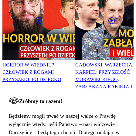
HORROR W WIEDNIU?!
GADOWSKI, WARZECHA,
CZŁOWIEK Z ROGAMI
KARPIEL: PRZYSZŁOŚĆ
PRZYSZEDŁ PO DZIECKO
MORAWIECKIEGO,
ZABŁĄKANA RAKIETA I
WIELKA PODMIANA
Zróbmy to razem!
Będziemy mogli trwać w naszej walce o Prawdę
wyłącznie wtedy, jeśli Państwo – nasi widzowie i
Darczyńcy – będą tego chcieli. Dlatego oddając w