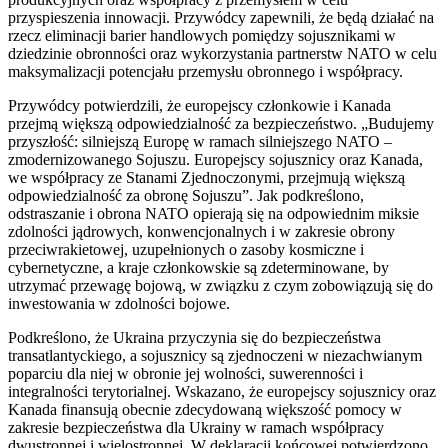
przyspieszenia innowacji. Przywódcy zapewnili, że będą działać na
rzecz eliminacji barier handlowych pomiędzy sojusznikami w
dziedzinie obronności oraz wykorzystania partnerstw NATO w celu
maksymalizacji potencjału przemysłu obronnego i współpracy.
Przywódcy potwierdzili, że europejscy członkowie i Kanada
przejmą większą odpowiedzialność za bezpieczeństwo. „Budujemy
przyszłość: silniejszą Europę w ramach silniejszego NATO –
zmodernizowanego Sojuszu. Europejscy sojusznicy oraz Kanada,
we współpracy ze Stanami Zjednoczonymi, przejmują większą
odpowiedzialność za obronę Sojuszu”. Jak podkreślono,
odstraszanie i obrona NATO opierają się na odpowiednim miksie
zdolności jądrowych, konwencjonalnych i w zakresie obrony
przeciwrakietowej, uzupełnionych o zasoby kosmiczne i
cybernetyczne, a kraje członkowskie są zdeterminowane, by
utrzymać przewagę bojową, w związku z czym zobowiązują się do
inwestowania w zdolności bojowe.
Podkreślono, że Ukraina przyczynia się do bezpieczeństwa
transatlantyckiego, a sojusznicy są zjednoczeni w niezachwianym
poparciu dla niej w obronie jej wolności, suwerenności i
integralności terytorialnej. Wskazano, że europejscy sojusznicy oraz
Kanada finansują obecnie zdecydowaną większość pomocy w
zakresie bezpieczeństwa dla Ukrainy w ramach współpracy
dwustronnej i wielostronnej. W deklaracji końcowej potwierdzono,