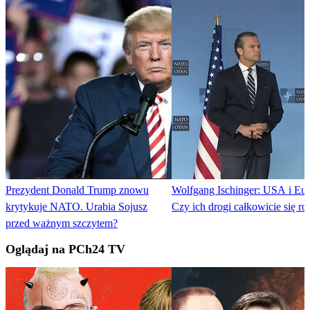
Prezydent Donald Trump znowu
Wolfgang Ischinger: USA i Eur
krytykuje NATO. Urabia Sojusz
Czy ich drogi całkowicie się ro
przed ważnym szczytem?
Oglądaj na PCh24 TV