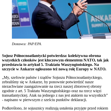
Dostawca: PAP/EPA.
Sojusz Północnoatlantycki potwierdza: kolektywna obrona
wszystkich członków jest kluczowym elementem NATO, tak jak
przedstawia to artykuł 5. Traktatu Waszyngtońskiego. Na
szczycie w Ankarze ogłoszono też nową rolę Europy w NATO.
„My, szefowie państw i rządów Sojuszu Północnoatlantyckiego,
zebraliśmy się w Ankarze, by ponownie potwierdzić nasze
niezachwiane zaangażowanie na rzecz naszej zbiorowej obrony
zgodnie z art. 5 Traktatu Waszyngtońskiego oraz na rzecz więzi
transatlantyckiej. Atak na jednego z nas jest atakiem na wszystkich”
- napisano w pierwszym z sześciu punktów deklaracji.
Podkreślono, że sojusznicy realizują ustalenia przyjęte przed rokiem