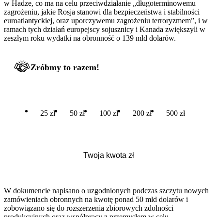
w Hadze, co ma na celu przeciwdziałanie „długoterminowemu
zagrożeniu, jakie Rosja stanowi dla bezpieczeństwa i stabilności
euroatlantyckiej, oraz uporczywemu zagrożeniu terroryzmem”, i w
ramach tych działań europejscy sojusznicy i Kanada zwiększyli w
zeszłym roku wydatki na obronność o 139 mld dolarów.
Zróbmy to razem!
25 zł
50 zł
100 zł
200 zł
500 zł
W dokumencie napisano o uzgodnionych podczas szczytu nowych
zamówieniach obronnych na kwotę ponad 50 mld dolarów i
zobowiązano się do rozszerzenia zbiorowych zdolności
produkcyjnych oraz współpracy z przemysłem w celu