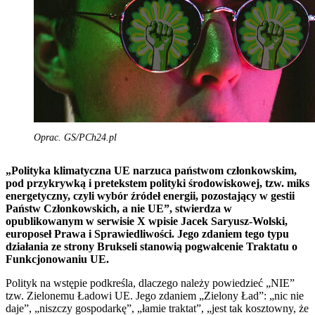
Oprac. GS/PCh24.pl
„Polityka klimatyczna UE narzuca państwom członkowskim,
pod przykrywką i pretekstem polityki środowiskowej, tzw. miks
energetyczny, czyli wybór źródeł energii, pozostający w gestii
Państw Członkowskich, a nie UE”, stwierdza w
opublikowanym w serwisie X wpisie Jacek Saryusz-Wolski,
europoseł Prawa i Sprawiedliwości. Jego zdaniem tego typu
działania ze strony Brukseli stanowią pogwałcenie Traktatu o
Funkcjonowaniu UE.
Polityk na wstępie podkreśla, dlaczego należy powiedzieć „NIE”
tzw. Zielonemu Ładowi UE. Jego zdaniem „Zielony Ład”: „nic nie
daje”, „niszczy gospodarkę”, „łamie traktat”, „jest tak kosztowny, że