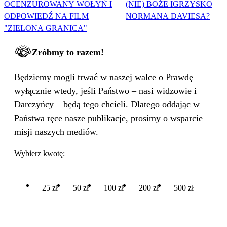
OCENZUROWANY WOŁYŃ I
(NIE) BOŻE IGRZYSKO
ODPOWIEDŹ NA FILM
NORMANA DAVIESA?
"ZIELONA GRANICA"
Zróbmy to razem!
Będziemy mogli trwać w naszej walce o Prawdę
wyłącznie wtedy, jeśli Państwo – nasi widzowie i
Darczyńcy – będą tego chcieli. Dlatego oddając w
Państwa ręce nasze publikacje, prosimy o wsparcie
misji naszych mediów.
Wybierz kwotę:
25 zł
50 zł
100 zł
200 zł
500 zł