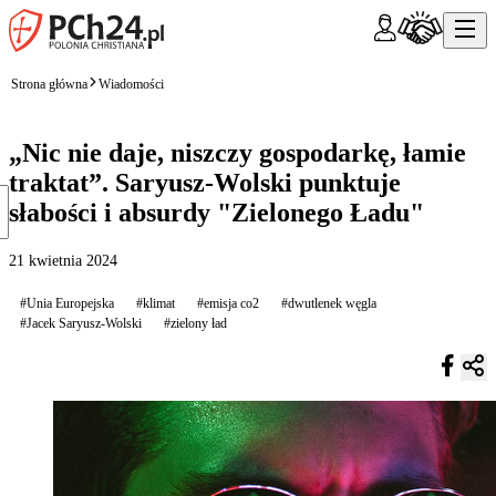
Strona główna
Wiadomości
„Nic nie daje, niszczy gospodarkę, łamie
traktat”. Saryusz-Wolski punktuje
słabości i absurdy "Zielonego Ładu"
21 kwietnia 2024
#Unia Europejska
#klimat
#emisja co2
#dwutlenek węgla
#Jacek Saryusz-Wolski
#zielony ład