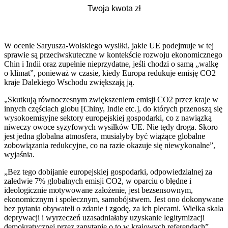
W ocenie Saryusza-Wolskiego wysiłki, jakie UE podejmuje w tej
sprawie są przeciwskuteczne w kontekście rozwoju ekonomicznego
Chin i Indii oraz zupełnie nieprzydatne, jeśli chodzi o samą „walkę
o klimat”, ponieważ w czasie, kiedy Europa redukuje emisję CO2
kraje Dalekiego Wschodu zwiększają ją.
„Skutkują równoczesnym zwiększeniem emisji CO2 przez kraje w
innych częściach globu [Chiny, Indie etc.], do których przenoszą się
wysokoemisyjne sektory europejskiej gospodarki, co z nawiązką
niweczy owoce syzyfowych wysiłków UE. Nie tędy droga. Skoro
jest jedna globalna atmosfera, musiałyby być wiążące globalne
zobowiązania redukcyjne, co na razie okazuje się niewykonalne”,
wyjaśnia.
„Bez tego dobijanie europejskiej gospodarki, odpowiedzialnej za
zaledwie 7% globalnych emisji CO2, w oparciu o błędne i
ideologicznie motywowane założenie, jest bezsensownym,
ekonomicznym i społecznym, samobójstwem. Jest ono dokonywane
bez pytania obywateli o zdanie i zgodę, za ich plecami. Wielka skala
deprywacji i wyrzeczeń uzasadniałaby uzyskanie legitymizacji
demokratycznej przez zapytanie o to w krajowych referendach”,