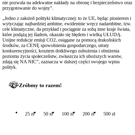
nie pozwala na adekwatne nakłady na obronę i bezpieczeństwo oraz
przygotowanie do wojny”.
„Jedno z założeń polityki klimatycznej: to że UE, będąc pionierem i
wytyczając najbardziej ambitne, ewidentnie wręcz nadambitne, tzw.
cele klimatyczne, da przykład i pociągnie za sobą inne kraje świata,
które podążą jej śladem, okazało się błędem i wielką UŁUDĄ.
Unijne redukcje emisji CO2, osiągane za pomocą drakońskich
środków, za CENĘ spowolnienia gospodarczego, utraty
konkurencyjności, kosztem dotkliwego zubożenia i obniżenia
poziomu życia społeczeństw, zwłaszcza ich uboższych warstw,
zdają się NA NIC”, zaznacza w dalszej części swojego wpisu
polityk.
Zróbmy to razem!
25 zł
50 zł
100 zł
200 zł
500 zł