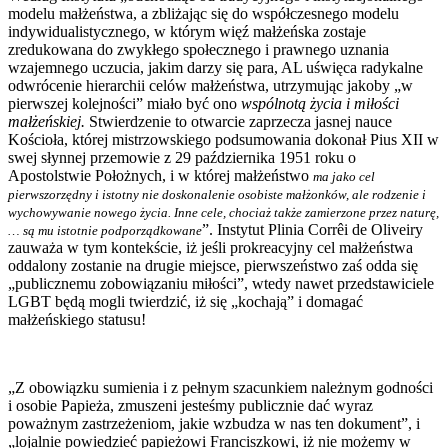
modelu małżeństwa, a zbliżając się do współczesnego modelu
indywidualistycznego, w którym więź małżeńska zostaje
zredukowana do zwykłego społecznego i prawnego uznania
wzajemnego uczucia, jakim darzy się para, AL uświęca radykalne
odwrócenie hierarchii celów małżeństwa, utrzymując jakoby „w
pierwszej kolejności” miało być ono
wspólnotą życia i miłości
małżeńskiej.
Stwierdzenie to otwarcie zaprzecza jasnej nauce
Kościoła, której mistrzowskiego podsumowania dokonał Pius XII w
swej słynnej przemowie z 29 października 1951 roku o
Apostolstwie Położnych, i w której małżeństwo
ma jako cel
pierwszorzędny i istotny nie doskonalenie osobiste małżonków, ale rodzenie i
wychowywanie nowego życia. Inne cele, chociaż także zamierzone przez naturę,
”. Instytut Plinia Corrêi de Oliveiry
… są mu istotnie podporządkowane
zauważa w tym kontekście, iż jeśli prokreacyjny cel małżeństwa
oddalony zostanie na drugie miejsce, pierwszeństwo zaś odda się
„publicznemu zobowiązaniu miłości”, wtedy nawet przedstawiciele
LGBT będą mogli twierdzić, iż się „kochają” i domagać
małżeńskiego statusu!
„Z obowiązku sumienia i z pełnym szacunkiem należnym godności
i osobie Papieża, zmuszeni jesteśmy publicznie dać wyraz
poważnym zastrzeżeniom, jakie wzbudza w nas ten dokument”, i
„lojalnie powiedzieć papieżowi Franciszkowi, iż nie możemy w