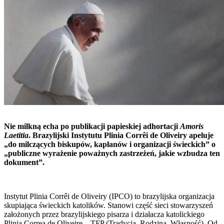
Nie milkną echa po publikacji papieskiej adhortacji
Amoris
Laetitia
. Brazylijski Instytutu Plinia Corrêi de Oliveiry apeluje
„do milczących biskupów, kapłanów i organizacji świeckich” o
„publiczne wyrażenie poważnych zastrzeżeń, jakie wzbudza ten
dokument”.
Instytut Plinia Corrêi de Oliveiry (IPCO) to brazylijska organizacja
skupiająca świeckich katolików. Stanowi część sieci stowarzyszeń
założonych przez brazylijskiego pisarza i działacza katolickiego
Plinia Correa de Oliveirę – TFP (Tradycja, Rodzina, Własność). Od