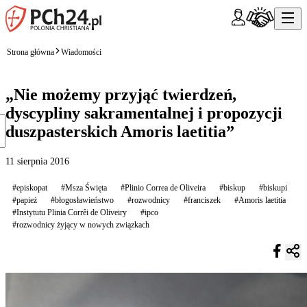
Strona główna
Wiadomości
„Nie możemy przyjąć twierdzeń,
dyscypliny sakramentalnej i propozycji
duszpasterskich Amoris laetitia”
11 sierpnia 2016
#episkopat
#Msza Święta
#Plinio Correa de Oliveira
#biskup
#biskupi
#papież
#błogosławieństwo
#rozwodnicy
#franciszek
#Amoris laetitia
#Instytutu Plinia Corrêi de Oliveiry
#ipco
#rozwodnicy żyjący w nowych związkach