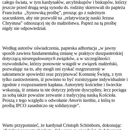
całego świata, w tym kardynałów, arcybiskupów i biskupów, którzy
jeszcze przed drugą sesją synodu ds. rodziny skierowali do papieża
Franciszka „Synowską prośbę”, prosząc go z należnym
szacunkiem, aby nie pozwolił na „relatywizację nauki Jezusa
Chrystusa” odnoszącej się do małżeństwa. Papież na tą prośbę
nigdy nie odpowiedział.
Według autorów oświadczenia, papieska adhortacja „w jawny
sposób zawiera fundamentalną zmianę w praktyce duszpasterskiej
dotyczącą
nieuregulowanych związków
, a w szczególności
rozwodników, którzy ponownie wstąpili w związek małżeński,
pozwalając na to, aby mogli oni zyskać rozgrzeszenie w
sakramencie spowiedzi oraz przyjmować Komunię Świętą, z tym
tylko zastrzeżeniem, iż powinno to być rozstrzygane indywidualnie i
zgodnie z rozpoznaniem kapłana. Autorytety kościelne i świeckie
wskazują, iż zmiana ta nie dotyczy jedynie dyscypliny, lecz pociąga
za sobą także poważne zerwanie z tradycyjną nauką Kościoła.
Proszą z tego względu o odwołanie
Amoris laetitia
, z którą to
prośbą IPCO zasadniczo się solidaryzuje”.
Warto przypomnieć, że kardynał Cristoph Schönborn, dokonując