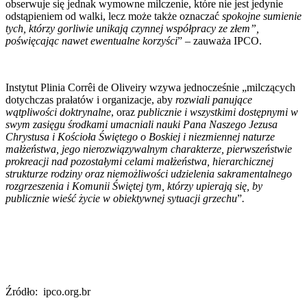
obserwuje się jednak wymowne milczenie, które nie jest jedynie
odstąpieniem od walki, lecz może także oznaczać
spokojne sumienie
tych, którzy gorliwie unikają czynnej współpracy ze złem”,
poświęcając nawet ewentualne korzyści
” – zauważa IPCO.
Instytut Plinia Corrêi de Oliveiry wzywa jednocześnie „milczących
dotychczas prałatów i organizacje, aby
rozwiali panujące
wątpliwości doktrynalne
, oraz
publicznie i wszystkimi dostępnymi w
swym zasięgu środkami
umacniali nauki Pana Naszego Jezusa
Chrystusa i Kościoła Świętego o Boskiej i niezmiennej naturze
małżeństwa, jego nierozwiązywalnym charakterze, pierwszeństwie
prokreacji nad pozostałymi celami małżeństwa, hierarchicznej
strukturze rodziny oraz niemożliwości udzielenia sakramentalnego
rozgrzeszenia i Komunii Świętej tym, którzy upierają się, by
publicznie wieść życie w obiektywnej sytuacji grzechu
”
.
Źródło: ipco.org.br