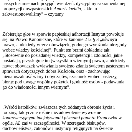
naszych sumieniach przyjąć twierdzeń, dyscypliny sakramentalnej i
propozycji duszpasterskich
Amoris laetitia
, jakie tu
zakwestionowaliśmy” – czytamy.
Zabierając głos w sprawie papieskiej adhortacji Instytut powołuje
się na Prawo Kanoniczne, które w kanonie 212 § 3 „uświęca
prawo, a niekiedy wręcz obowiązek, godnego wyrażania niezgody
wobec władzy kościelnej”. Punkt ten brzmi dokładnie tak:
„Stosownie do posiadanej wiedzy, kompetencji i zdolności, jakie
posiadają, przysługuje im [wszystkim wiernym] prawo, a niekiedy
nawet obowiązek wyjawiania swojego zdania świętym pasterzom w
sprawach dotyczących dobra Kościoła, oraz - zachowując
nienaruszalność wiary i obyczajów, szacunek wobec pasterzy,
biorąc pod uwagę wspólny pożytek i godność osoby - podawania
go do wiadomości innym wiernym”.
„Wśród katolików, zwłaszcza tych oddanych obronie życia i
rodziny, faktycznie rośnie niezadowolenie wywołane
kontrowersyjnymi inicjatywami i pismami papieża Franciszka
w
ogóle,
AL
zaś w szczególności. W szeregach biskupów,
duchowieństwa, zakonów i instytucji religijnych na świecie