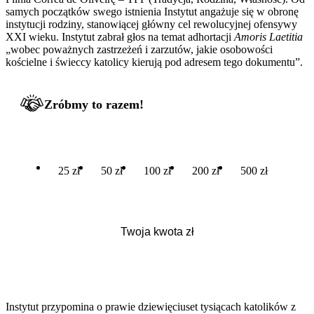
samych początków swego istnienia Instytut angażuje się w obronę
instytucji rodziny, stanowiącej główny cel rewolucyjnej ofensywy
XXI wieku. Instytut zabrał głos na temat adhortacji
Amoris Laetitia
„wobec poważnych zastrzeżeń i zarzutów, jakie osobowości
kościelne i świeccy katolicy kierują pod adresem tego dokumentu”.
Zróbmy to razem!
25 zł
50 zł
100 zł
200 zł
500 zł
Instytut przypomina o prawie dziewięciuset tysiącach katolików z