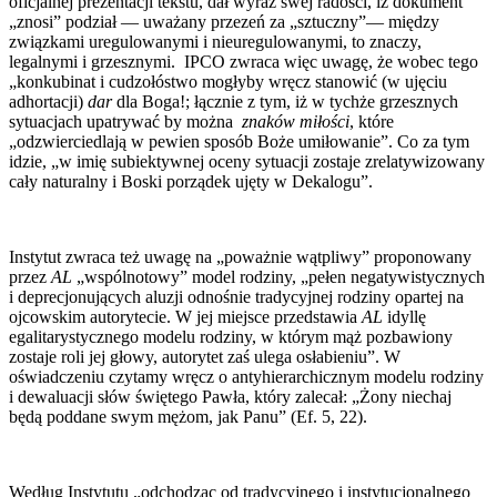
oficjalnej prezentacji tekstu, dał wyraz swej radości, iż dokument
„znosi” podział — uważany przezeń za „sztuczny”— między
związkami uregulowanymi i nieuregulowanymi, to znaczy,
legalnymi i grzesznymi. IPCO zwraca więc uwagę, że wobec tego
„konkubinat i cudzołóstwo mogłyby wręcz stanowić (w ujęciu
adhortacji)
dar
dla Boga!; łącznie z tym, iż w tychże grzesznych
sytuacjach upatrywać by można
znaków miłości
, które
„odzwierciedlają w pewien sposób Boże umiłowanie”. Co za tym
idzie, „w imię subiektywnej oceny sytuacji zostaje zrelatywizowany
cały naturalny i Boski porządek ujęty w Dekalogu”.
Instytut zwraca też uwagę na „poważnie wątpliwy” proponowany
przez
AL
„wspólnotowy” model rodziny, „pełen negatywistycznych
i deprecjonujących aluzji odnośnie tradycyjnej rodziny opartej na
ojcowskim autorytecie. W jej miejsce przedstawia
AL
idyllę
egalitarystycznego modelu rodziny, w którym mąż pozbawiony
zostaje roli jej głowy, autorytet zaś ulega osłabieniu”. W
oświadczeniu czytamy wręcz o antyhierarchicznym modelu rodziny
i dewaluacji słów świętego Pawła, który zalecał: „Żony niechaj
będą poddane swym mężom, jak Panu” (Ef. 5, 22).
Według Instytutu „odchodząc od tradycyjnego i instytucjonalnego