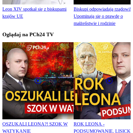
Leon XIV spotkał się z biskupami
Biskupi odpowiadają rządowi!
krajów UE
Upominają się o prawdę o
małżeństwie i rodzinie
Oglądaj na PCh24 TV
OSZUKALI LEONA?! SZOK W
ROK LEONA -
WATYKANIE
PODSUMOWANIE. LISICKI