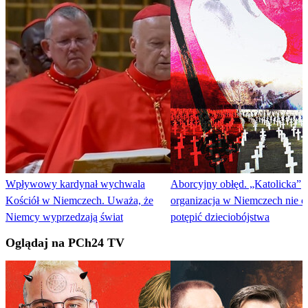
Wpływowy kardynał wychwala
Aborcyjny obłęd. „Katolicka”
Kościół w Niemczech. Uważa, że
organizacja w Niemczech nie c
Niemcy wyprzedzają świat
potępić dzieciobójstwa
Oglądaj na PCh24 TV