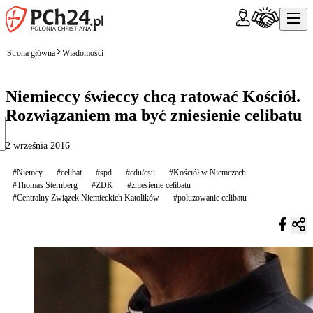
Strona główna
Wiadomości
Niemieccy świeccy chcą ratować Kościół.
Rozwiązaniem ma być zniesienie celibatu
2 września 2016
#Niemcy
#celibat
#spd
#cdu/csu
#Kościół w Niemczech
#Thomas Sternberg
#ZDK
#zniesienie celibatu
#Centralny Związek Niemieckich Katolików
#poluzowanie celibatu