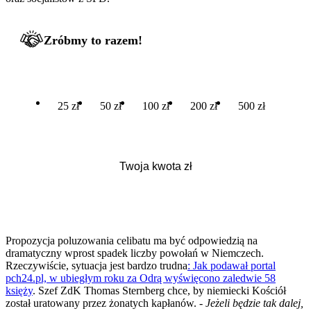
Zróbmy to razem!
25 zł
50 zł
100 zł
200 zł
500 zł
Propozycja poluzowania celibatu ma być odpowiedzią na
dramatyczny wprost spadek liczby powołań w Niemczech.
Rzeczywiście, sytuacja jest bardzo trudna
: Jak podawał portal
pch24.pl, w ubiegłym roku za Odrą wyświęcono zaledwie 58
księży
. Szef ZdK Thomas Sternberg chce, by niemiecki Kościół
został uratowany przez żonatych kapłanów. -
Jeżeli będzie tak dalej,