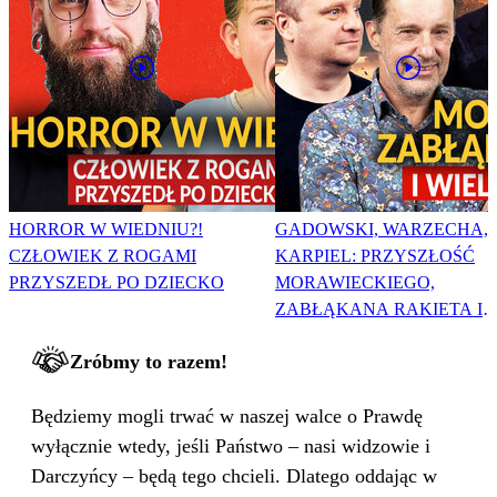
HORROR W WIEDNIU?!
GADOWSKI, WARZECHA,
CZŁOWIEK Z ROGAMI
KARPIEL: PRZYSZŁOŚĆ
PRZYSZEDŁ PO DZIECKO
MORAWIECKIEGO,
ZABŁĄKANA RAKIETA I
WIELKA PODMIANA
Zróbmy to razem!
Będziemy mogli trwać w naszej walce o Prawdę
wyłącznie wtedy, jeśli Państwo – nasi widzowie i
Darczyńcy – będą tego chcieli. Dlatego oddając w