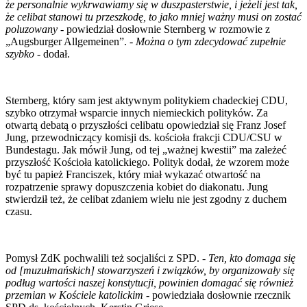
że personalnie wykrwawiamy się w duszpasterstwie, i jeżeli jest tak,
że celibat stanowi tu przeszkodę, to jako mniej ważny musi on zostać
poluzowany
- powiedział dosłownie Sternberg w rozmowie z
„Augsburger Allgemeinen”. -
Można o tym zdecydować zupełnie
szybko
- dodał.
Sternberg, który sam jest aktywnym politykiem chadeckiej CDU,
szybko otrzymał wsparcie innych niemieckich polityków. Za
otwartą debatą o przyszłości celibatu opowiedział się Franz Josef
Jung, przewodniczący komisji ds. kościoła frakcji CDU/CSU w
Bundestagu. Jak mówił Jung, od tej „ważnej kwestii” ma zależeć
przyszłość Kościoła katolickiego. Polityk dodał, że wzorem może
być tu papież Franciszek, który miał wykazać otwartość na
rozpatrzenie sprawy dopuszczenia kobiet do diakonatu. Jung
stwierdził też, że celibat zdaniem wielu nie jest zgodny z duchem
czasu.
Pomysł ZdK pochwalili też socjaliści z SPD. -
Ten, kto domaga się
od [muzułmańskich] stowarzyszeń i związków, by organizowały się
podług wartości naszej konstytucji, powinien domagać się również
przemian w Kościele katolickim
- powiedziała dosłownie rzecznik