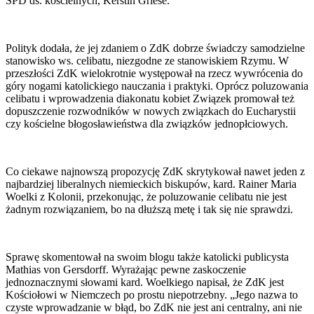
SPD ds. kościelnych, Kerstin Griese.
Polityk dodała, że jej zdaniem o ZdK dobrze świadczy samodzielne
stanowisko ws. celibatu, niezgodne ze stanowiskiem Rzymu. W
przeszłości ZdK wielokrotnie występował na rzecz wywrócenia do
góry nogami katolickiego nauczania i praktyki. Oprócz poluzowania
celibatu i wprowadzenia diakonatu kobiet Związek promował też
dopuszczenie rozwodników w nowych związkach do Eucharystii
czy kościelne błogosławieństwa dla związków jednopłciowych.
Co ciekawe najnowszą propozycję ZdK skrytykował nawet jeden z
najbardziej liberalnych niemieckich biskupów, kard. Rainer Maria
Woelki z Kolonii, przekonując, że poluzowanie celibatu nie jest
żadnym rozwiązaniem, bo na dłuższą metę i tak się nie sprawdzi.
Sprawę skomentował na swoim blogu także katolicki publicysta
Mathias von Gersdorff. Wyrażając pewne zaskoczenie
jednoznacznymi słowami kard. Woelkiego napisał, że ZdK jest
Kościołowi w Niemczech po prostu niepotrzebny. „Jego nazwa to
czyste wprowadzanie w błąd, bo ZdK nie jest ani centralny, ani nie