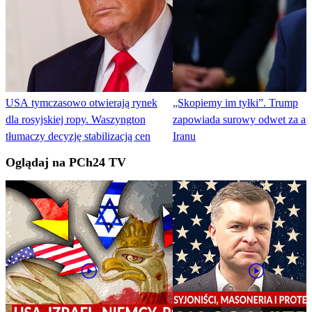
USA tymczasowo otwierają rynek
„Skopiemy im tyłki”. Trump
dla rosyjskiej ropy. Waszyngton
zapowiada surowy odwet za at
tłumaczy decyzję stabilizacją cen
Iranu
Oglądaj na PCh24 TV