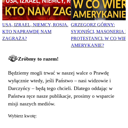
USA, IZRAEL, NIEMCY, ROSJA.
GRZEGORZ GÓRNY:
KTO NAPRAWDĘ NAM
SYJONIŚCI, MASONERIA I
ZAGRAŻA?
PROTESTANCI. W CO WIE
AMERYKANIE?
Zróbmy to razem!
Będziemy mogli trwać w naszej walce o Prawdę
wyłącznie wtedy, jeśli Państwo – nasi widzowie i
Darczyńcy – będą tego chcieli. Dlatego oddając w
Państwa ręce nasze publikacje, prosimy o wsparcie
misji naszych mediów.
Wybierz kwotę: