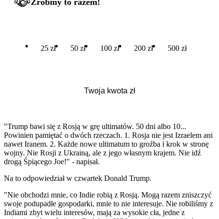
Zróbmy to razem!
25 zł
50 zł
100 zł
200 zł
500 zł
"Trump bawi się z Rosją w grę ultimatów. 50 dni albo 10...
Powinien pamiętać o dwóch rzeczach. 1. Rosja nie jest Izraelem ani
nawet Iranem. 2. Każde nowe ultimatum to groźba i krok w stronę
wojny. Nie Rosji z Ukrainą, ale z jego własnym krajem. Nie idź
drogą Śpiącego Joe!" - napisał.
Na to odpowiedział w czwartek Donald Trump.
"Nie obchodzi mnie, co Indie robią z Rosją. Mogą razem zniszczyć
swoje podupadłe gospodarki, mnie to nie interesuje. Nie robiliśmy z
Indiami zbyt wielu interesów, mają za wysokie cła, jedne z