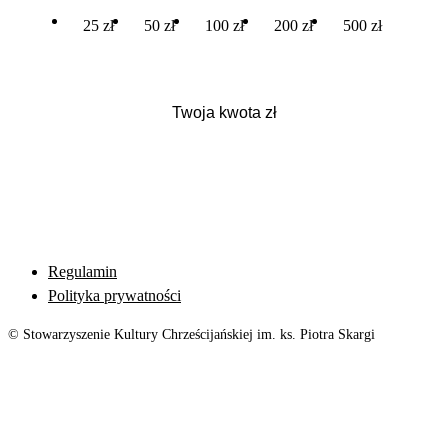
25 zł
50 zł
100 zł
200 zł
500 zł
Regulamin
Polityka prywatności
© Stowarzyszenie Kultury Chrześcijańskiej im. ks. Piotra Skargi