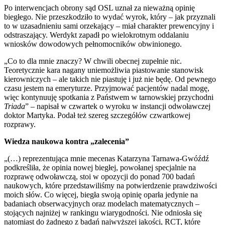
Po interwencjach obrony sąd OSL uznał za nieważną opinię
biegłego. Nie przeszkodziło to wydać wyrok, który – jak przyznali
to w uzasadnieniu sami orzekający – miał charakter prewencyjny i
odstraszający. Werdykt zapadł po wielokrotnym oddalaniu
wniosków dowodowych pełnomocników obwinionego.
„Co to dla mnie znaczy? W chwili obecnej zupełnie nic.
Teoretycznie kara nagany uniemożliwia piastowanie stanowisk
kierowniczych – ale takich nie piastuję i już nie będę. Od pewnego
czasu jestem na emeryturze. Przyjmować pacjentów nadal mogę,
więc kontynuuję spotkania z Państwem w tarnowskiej przychodni
Triada
” – napisał w czwartek o wyroku w instancji odwoławczej
doktor Martyka. Podał też szereg szczegółów czwartkowej
rozprawy.
Wiedza naukowa kontra „zalecenia”
„(…) reprezentująca mnie mecenas Katarzyna Tarnawa-Gwóźdź
podkreśliła, że opinia nowej biegłej, powołanej specjalnie na
rozprawę odwoławczą, stoi w opozycji do ponad 700 badań
naukowych, które przedstawiliśmy na potwierdzenie prawdziwości
moich słów. Co więcej, biegła swoją opinię oparła jedynie na
badaniach obserwacyjnych oraz modelach matematycznych –
stojących najniżej w rankingu wiarygodności. Nie odniosła się
natomiast do żadnego z badań najwyższej jakości, RCT, które