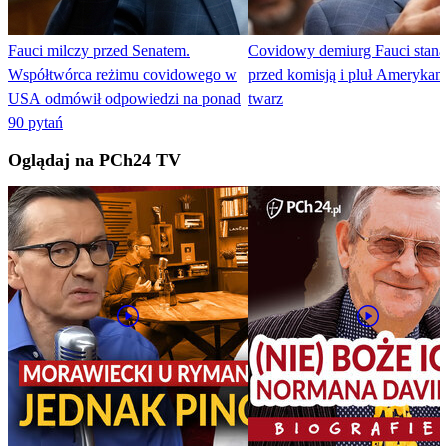
Fauci milczy przed Senatem.
Covidowy demiurg Fauci staną
Współtwórca reżimu covidowego w
przed komisją i pluł Ameryka
USA odmówił odpowiedzi na ponad
twarz
90 pytań
Oglądaj na PCh24 TV