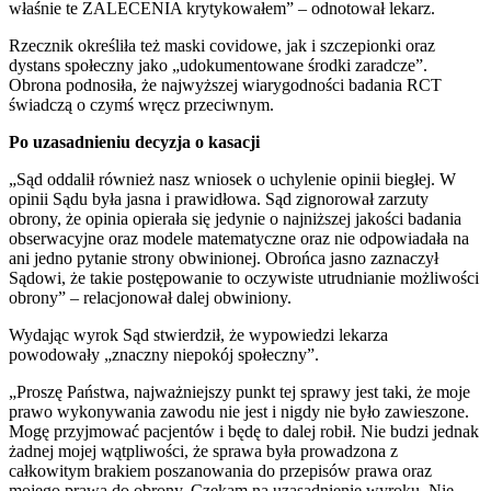
właśnie te ZALECENIA krytykowałem” – odnotował lekarz.
Rzecznik określiła też maski covidowe, jak i szczepionki oraz
dystans społeczny jako „udokumentowane środki zaradcze”.
Obrona podnosiła, że najwyższej wiarygodności badania RCT
świadczą o czymś wręcz przeciwnym.
Po uzasadnieniu decyzja o kasacji
„Sąd oddalił również nasz wniosek o uchylenie opinii biegłej. W
opinii Sądu była jasna i prawidłowa. Sąd zignorował zarzuty
obrony, że opinia opierała się jedynie o najniższej jakości badania
obserwacyjne oraz modele matematyczne oraz nie odpowiadała na
ani jedno pytanie strony obwinionej. Obrońca jasno zaznaczył
Sądowi, że takie postępowanie to oczywiste utrudnianie możliwości
obrony” – relacjonował dalej obwiniony.
Wydając wyrok Sąd stwierdził, że wypowiedzi lekarza
powodowały „znaczny niepokój społeczny”.
„Proszę Państwa, najważniejszy punkt tej sprawy jest taki, że moje
prawo wykonywania zawodu nie jest i nigdy nie było zawieszone.
Mogę przyjmować pacjentów i będę to dalej robił. Nie budzi jednak
żadnej mojej wątpliwości, że sprawa była prowadzona z
całkowitym brakiem poszanowania do przepisów prawa oraz
mojego prawa do obrony. Czekam na uzasadnienie wyroku. Nie