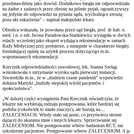
przedstawiliśmy jako dowód. Dodatkowo biegła nie odpowiedziała
na żadne z zadanych przez obronę na piśmie pytań, ograniczywszy
się jedynie do odpowiedzi na pytania sądu, wychodzące zresztą
poza akt oskarżenia” – napisał małopolski lekarz.
Obrońca wskazała, że powołana przez sąd biegła, prof. dr hab. n.
med. i n. o zdr. Iwona Paradowska-Stankiewicz wystąpiła w dwóch
rolach: wcześniej jako ekspert wydająca rekomendacje w ramach
Rady Medycznej przy premierze, a następnie w charakterze biegłej
formułującej opinię na użytek procesu dotyczącego m.in.
wspomnianych rekomendacji.
Rzecznik odpowiedzialności zawodowej, lek. Joanna Szeląg
wnioskowała o utrzymanie wyroku sądu pierwszej instancji.
Stwierdziła m.in., że w „trudnym czasie pandemii” wypowiedzi
doktora Martyki „budziły niepokój wśród pacjentów i
społeczeństwa”.
„W dalszej części wystąpienia Pani Rzecznik oświadczyła, że
lekarze nie wybierają rodzaju postępowania, które bardziej się
podoba (cokolwiek to miało znaczyć), ale bazują na…
ZALECENIACH. Wtedy stało się jasne, co przyświeca stronie
dążącej do ukarania mnie i innych lekarzy. Sprzeciwianie się
ZALECENIOM. Nie postępowanie wbrew badaniom RCT, nie
szkodzenie pacjentom. Postępowanie wbrew ZALECENIOM. A ja