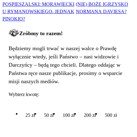
POSPIESZALSKI: MORAWIECKI
(NIE) BOŻE IGRZYSKO
U RYMANOWSKIEGO. JEDNAK
NORMANA DAVIESA?
PINOKIO?
Zróbmy to razem!
Będziemy mogli trwać w naszej walce o Prawdę
wyłącznie wtedy, jeśli Państwo – nasi widzowie i
Darczyńcy – będą tego chcieli. Dlatego oddając w
Państwa ręce nasze publikacje, prosimy o wsparcie
misji naszych mediów.
Wybierz kwotę:
25 zł
50 zł
100 zł
200 zł
500 zł