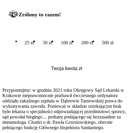
Zróbmy to razem!
25 zł
50 zł
100 zł
200 zł
500 zł
Przypomnijmy: w grudniu 2021 roku Okręgowy Sąd Lekarski w
Krakowie nieprawomocnie pozbawił ówczesnego ordynatora
oddziału zakaźnego szpitala w Dąbrowie Tarnowskiej prawa do
wykonywania zawodu. Ponieważ w składzie orzekającym brak
było lekarza o specjalności odpowiadającej przedmiotowi sprawy,
sąd powołał biegłego… pediatrę podającego się bezzasadnie za
immunologa. Chodzi o dr. Pawła Grzesiowskiego, obecnie
pełniącego funkcję Głównego Inspektora Sanitarnego.