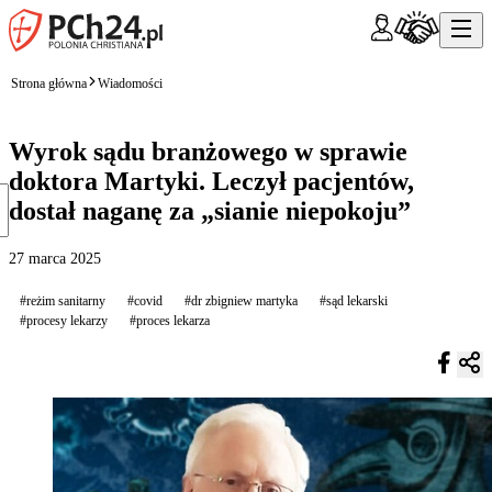
Strona główna
Wiadomości
Wyrok sądu branżowego w sprawie
doktora Martyki. Leczył pacjentów,
dostał naganę za „sianie niepokoju”
27 marca 2025
#reżim sanitarny
#covid
#dr zbigniew martyka
#sąd lekarski
#procesy lekarzy
#proces lekarza