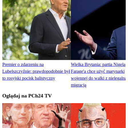
Premier o zdarzeniu na
Wielka Brytania: partia Nigela
Lubelszczyźnie: prawdopodobnie był
Farage'a chce użyć marynarki
to rosyjski pocisk balistyczny
wojennej do walki z nielegalną
migracją
Oglądaj na PCh24 TV