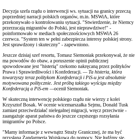
Decyzja szefa rządu o interwencji ws. sytuacji na granicy przeczą
poprzedniej narracji polskich organów, m.in. MSWiA, które
przekonywało o kontrolowaniu sytuacji. "Stwierdzenie, że Niemcy
przerzucają migrantów do Polski, jest nieprawdziwe!" -
poinformowało w mediach społecznościowych MSWiA 26
czerwca. "System ten w pełni zabezpiecza interesy polskiej strony.
Jest sprawdzony i skuteczny" - zapewniono.
Jeszcze dzisiaj szef resortu, Tomasz Siemoniak przekonywał, że nie
ma powodów do obaw, a poruszenie opinii publicznej
spowodowane jest "histerią" rzekomo nakręcaną przez polityków
Prawa i Sprawiedliwości i Konfederacji.
— Ta histeria, która
towarzyszy teraz politykom Konfederacji i PiS-u jest absolutnie
motywowana politycznie. Jest próbą takiego wyścigu między
Konfederacją a PiS-em —
ocenił Siemoniak.
W skuteczną interwencję polskiego rządu nie wierzy z kolei
Krzysztof Bosak. W ocenie wicemarszałka Sejmu, Donald Tusk
zamiast przeciwdziałać nielegalnej migracji, wręcz przeciwnie -
zaangażuje aparat państwa do jeszcze częstszego rozsyłania
imigrantów po Polsce.
"Mamy informacje z wewnątrz Straży Granicznej, że ma być
przysłana Żandarmeria Wojskowa do pomocy. Nie łudźmy się,