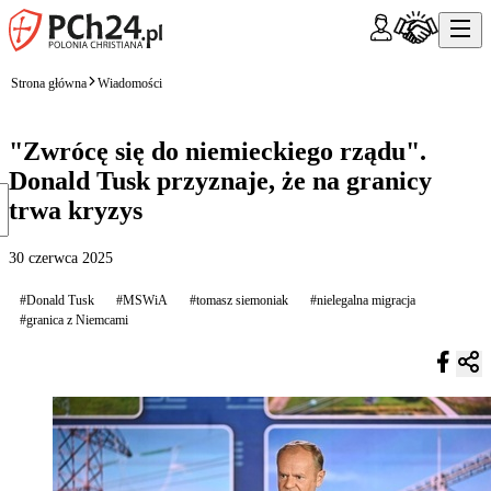
Strona główna
Wiadomości
"Zwrócę się do niemieckiego rządu".
Donald Tusk przyznaje, że na granicy
trwa kryzys
30 czerwca 2025
#Donald Tusk
#MSWiA
#tomasz siemoniak
#nielegalna migracja
#granica z Niemcami