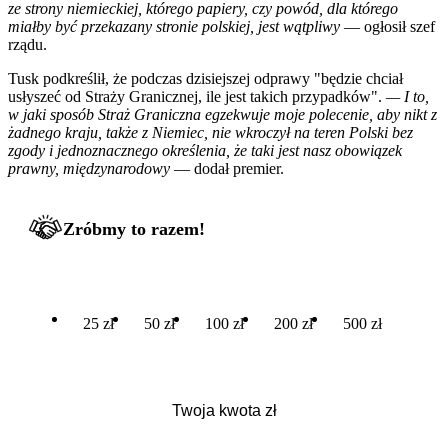
ze strony niemieckiej, którego papiery, czy powód, dla którego
miałby być przekazany stronie polskiej, jest wątpliwy
— ogłosił szef
rządu.
Tusk podkreślił, że podczas dzisiejszej odprawy "będzie chciał
usłyszeć od Straży Granicznej, ile jest takich przypadków".
— I to,
w jaki sposób Straż Graniczna egzekwuje moje polecenie, aby nikt z
żadnego kraju, także z Niemiec, nie wkroczył na teren Polski bez
zgody i jednoznacznego określenia, że taki jest nasz obowiązek
prawny, międzynarodowy
— dodał premier.
Zróbmy to razem!
25 zł
50 zł
100 zł
200 zł
500 zł