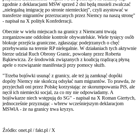
zgodnie z deklaracjami MSW sprzed 2 dni będą musieli zwalczać
„nielegalną imigrację po stronie niemieckiej”, czyli asystować w
transferze migrantów przerzucanych przez Niemcy na naszą stronę"
- napisał na X polityk Konfederacji.
Obecnie w wielu miejscach na granicy z Niemcami trwają
zorganizowane oddolnie kontrole obywatelskie. Wiele tysięcy osób
blokuje przejścia graniczne, zgłaszając podejrzanych o chęć
przebywania na terenie RP nielegalnie. W działaniach tych aktywnie
bierze udział Ruch Obrony Granic, powołany przez Roberta
Bąkiewicza. Ze środowisk związanych z koalicją rządzącą płyną
apele o rozwiązanie manifestacji przy pomocy służb.
"Trzeba bojówki usunąć z granicy, ale też ją zamknąć dopóki
dopóty Niemcy nie skończą odsyłać nam migrantów. To prawda, że
przyjechali oni przez Polskę korzystając ze skorumpowania PiS, ale
nęcił ich niemiecki socjal, za co my nie odpowiadamy. A
bojówkarze niech wstępują do SG" - napisał na X Roman Giertych,
jednocześnie przyznając - wbrew wcześniejszym deklaracjom
MSWiA - że na granicy trwa kryzys.
Źródło: onet.pl / fakt.pl / X