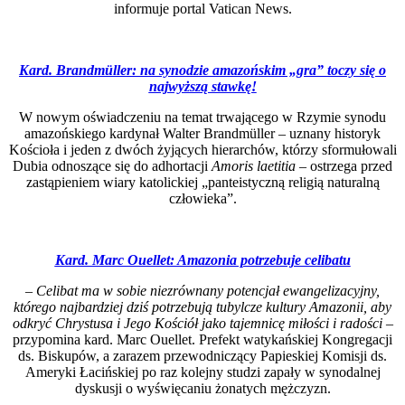
informuje portal Vatican News.
Kard. Brandmüller: na synodzie amazońskim „gra” toczy się o
najwyższą stawkę!
W nowym oświadczeniu na temat trwającego w Rzymie synodu
amazońskiego kardynał Walter Brandmüller – uznany historyk
Kościoła i jeden z dwóch żyjących hierarchów, którzy sformułowali
Dubia odnoszące się do adhortacji
Amoris laetitia
– ostrzega przed
zastąpieniem wiary katolickiej „panteistyczną religią naturalną
człowieka”.
Kard. Marc Ouellet: Amazonia potrzebuje celibatu
–
Celibat ma w sobie niezrównany potencjał ewangelizacyjny,
którego najbardziej dziś potrzebują tubylcze kultury Amazonii, aby
odkryć Chrystusa i Jego Kościół jako tajemnicę miłości i radości
–
przypomina kard. Marc Ouellet. Prefekt watykańskiej Kongregacji
ds. Biskupów, a zarazem przewodniczący Papieskiej Komisji ds.
Ameryki Łacińskiej po raz kolejny studzi zapały w synodalnej
dyskusji o wyświęcaniu żonatych mężczyzn.