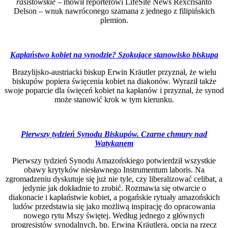
rasistowskie
– mówił reporterowi LifeSite News Rexcrisanto
Delson – wnuk nawróconego szamana z jednego z filipińskich
plemion.
Kapłaństwo kobiet na synodzie? Szokujące stanowisko biskupa
Brazylijsko-austriacki biskup Erwin Kräutler przyznał, że wielu
biskupów popiera święcenia kobiet na diakonów. Wyraził także
swoje poparcie dla święceń kobiet na kapłanów i przyznał, że synod
może stanowić krok w tym kierunku.
Pierwszy tydzień Synodu Biskupów. Czarne chmury nad
Watykanem
Pierwszy tydzień Synodu Amazońskiego potwierdził wszystkie
obawy krytyków niesławnego Instrumentum laboris. Na
zgromadzeniu dyskutuje się już nie tyle, czy liberalizować celibat, a
jedynie jak dokładnie to zrobić. Rozmawia się otwarcie o
diakonacie i kapłaństwie kobiet, a pogańskie rytuały amazońskich
ludów przedstawia się jako możliwą inspirację do opracowania
nowego rytu Mszy świętej. Według jednego z głównych
progresistów synodalnych, bp. Erwina Kräutlera, opcja na rzecz