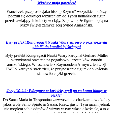
Wkrótce mają powrócić
Franciszek przeprosił „jako biskup Rzymu” wszystkich, którzy
poczuli się dotknięci wrzuceniem do Tybru indiańskich figur
przedstawiających kobiety w ciąży. Zapewnił, że figurki będą na
Mszy świętej zamykającej Synod Amazoński.
Były prefekt Kongregacji Nauki Wiary surowo o przynoszeniu
„idoli” do katolickiej świątyni
Były prefekt Kongregacji Nauki Wiary kardynał Gerhard Müller
skrytykował otwarcie na pogaństwo uczestników synodu
amazońskiego. W rozmowie z Raymondem Arroyo z telewizji
EWTN kardynał stwierdził, że przynoszenie figurek do kościoła
stanowiło ciężki grzech.
Jerzy Wolak: Pióropusz w kościele, czyli po co
komu
biomy w
piekle?
Do Santa Maria in Traspontina zazwyczaj nie chadzam – w okolicy
jakoś wolę Santo Spirito in Sassia. Rzecz gustu. Tym razem jednak
nie mogłem sobie odmówić wizyty w tym właśnie kościele, a to z