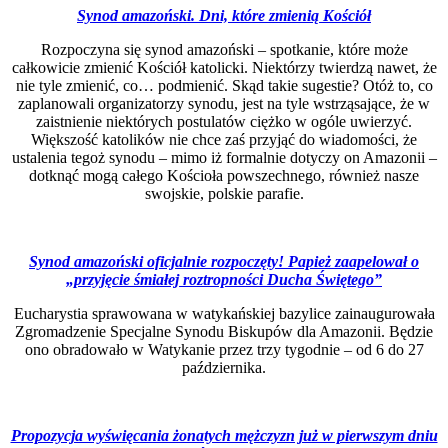
Synod amazoński. Dni, które zmienią Kościół
Rozpoczyna się synod amazoński – spotkanie, które może
całkowicie zmienić Kościół katolicki. Niektórzy twierdzą nawet, że
nie tyle zmienić, co… podmienić. Skąd takie sugestie? Otóż to, co
zaplanowali organizatorzy synodu, jest na tyle wstrząsające, że w
zaistnienie niektórych postulatów ciężko w ogóle uwierzyć.
Większość katolików nie chce zaś przyjąć do wiadomości, że
ustalenia tegoż synodu – mimo iż formalnie dotyczy on Amazonii –
dotknąć mogą całego Kościoła powszechnego, również nasze
swojskie, polskie parafie.
Synod amazoński oficjalnie rozpoczęty! Papież zaapelował o
„przyjęcie śmiałej roztropności Ducha Świętego”
Eucharystia sprawowana w watykańskiej bazylice zainaugurowała
Zgromadzenie Specjalne Synodu Biskupów dla Amazonii. Będzie
ono obradowało w Watykanie przez trzy tygodnie – od 6 do 27
października.
Propozycja wyświęcania żonatych mężczyzn już w pierwszym dniu