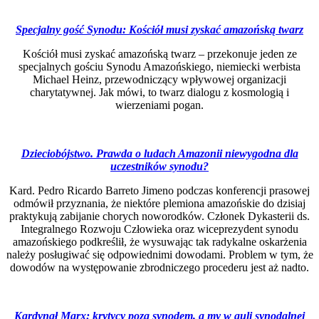
Specjalny gość Synodu: Kościół musi zyskać amazońską twarz
Kościół musi zyskać amazońską twarz – przekonuje jeden ze
specjalnych gościu Synodu Amazońskiego, niemiecki werbista
Michael Heinz, przewodniczący wpływowej organizacji
charytatywnej. Jak mówi, to twarz dialogu z kosmologią i
wierzeniami pogan.
Dzieciobójstwo. Prawda o ludach Amazonii niewygodna dla
uczestników synodu?
Kard. Pedro Ricardo Barreto Jimeno podczas konferencji prasowej
odmówił przyznania, że niektóre plemiona amazońskie do dzisiaj
praktykują zabijanie chorych noworodków. Członek Dykasterii ds.
Integralnego Rozwoju Człowieka oraz wiceprezydent synodu
amazońskiego podkreślił, że wysuwając tak radykalne oskarżenia
należy posługiwać się odpowiednimi dowodami. Problem w tym, że
dowodów na występowanie zbrodniczego procederu jest aż nadto.
Kardynał Marx: krytycy poza synodem, a my w auli synodalnej