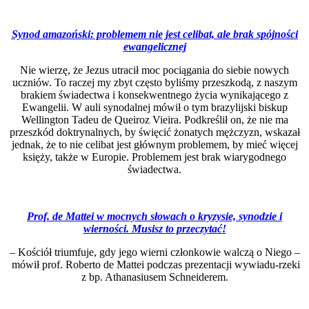
Synod amazoński: problemem nie jest celibat, ale brak spójności
ewangelicznej
Nie wierzę, że Jezus utracił moc pociągania do siebie nowych
uczniów. To raczej my zbyt często byliśmy przeszkodą, z naszym
brakiem świadectwa i konsekwentnego życia wynikającego z
Ewangelii. W auli synodalnej mówił o tym brazylijski biskup
Wellington Tadeu de Queiroz Vieira. Podkreślił on, że nie ma
przeszkód doktrynalnych, by święcić żonatych mężczyzn, wskazał
jednak, że to nie celibat jest głównym problemem, by mieć więcej
księży, także w Europie. Problemem jest brak wiarygodnego
świadectwa.
Prof. de Mattei w mocnych słowach o kryzysie, synodzie i
wierności. Musisz to przeczytać!
– Kościół triumfuje, gdy jego wierni członkowie walczą o Niego –
mówił prof. Roberto de Mattei podczas prezentacji wywiadu-rzeki
z bp. Athanasiusem Schneiderem.