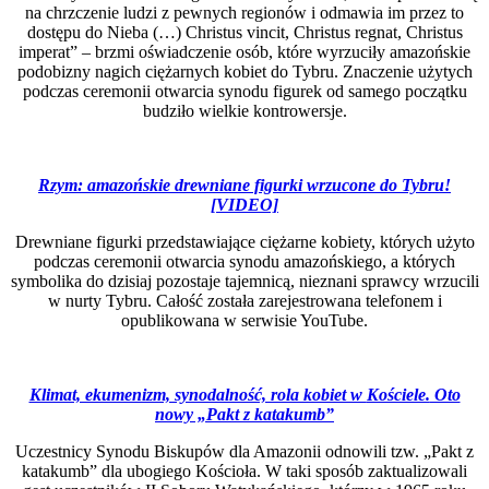
na chrzczenie ludzi z pewnych regionów i odmawia im przez to
dostępu do Nieba (…) Christus vincit, Christus regnat, Christus
imperat” – brzmi oświadczenie osób, które wyrzuciły amazońskie
podobizny nagich ciężarnych kobiet do Tybru. Znaczenie użytych
podczas ceremonii otwarcia synodu figurek od samego początku
budziło wielkie kontrowersje.
Rzym: amazońskie drewniane figurki
wrzucone
do Tybru!
[VIDEO]
Drewniane figurki przedstawiające ciężarne kobiety, których użyto
podczas ceremonii otwarcia synodu amazońskiego, a których
symbolika do dzisiaj pozostaje tajemnicą, nieznani sprawcy wrzucili
w nurty Tybru. Całość została zarejestrowana telefonem i
opublikowana w serwisie YouTube.
Klimat, ekumenizm, synodalność, rola kobiet w
Kościele.
Oto
nowy „Pakt z katakumb”
Uczestnicy Synodu Biskupów dla Amazonii odnowili tzw. „Pakt z
katakumb” dla ubogiego Kościoła. W taki sposób zaktualizowali