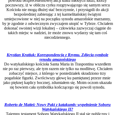
powodu bezprecedensowej akcji kilku młodych ludzi, którzy
poczuwszy, iż w obliczu cyrku rozgrywającego się samym sercu
Kościoła nie mogą dłużej stać bezczynnie, i przystąpili do akcji
bezpośredniej zabierając z tej karmelitańskiej świątyni
umiejscowione w niej na początku synodu amazońskie marzanny,
by je zgodnie z odwiecznym zwyczajem utopić w Tybrze. Chciałem
dokonać swoistej wizji lokalnej – człowieka zazwyczaj ciągnie do
takich miejsc w nadziei, że może znowu wydarzy się tam coś
niecodziennego.
Krystian Kratiuk: Korespondencja z Rzymu.
Zdjęcia-symbole
synodu amazońskiego
Do watykańskiego kościoła Santa Maria in Traspontina wszedłem
nie po raz pierwszy, ale tym razem nie tylko na modlitwę. Chciałem
zobaczyć miejsce, z którego w poniedziałek skradziono trzy
pogańskie figurki. Zwróciwszy głowę ku pamiętanej przeze mnie
jako pięknej kaplicy bocznej, zdumiałem się. Moim oczom ukazała
się bowiem cała symbolika kończącego się powoli synodu.
Roberto de Mattei: Nowy Pakt z katakumb: wypełnienie Soboru
Watykańskiego II?
Tajemny testament Soboru Watykańskiego II stał się publiczny i