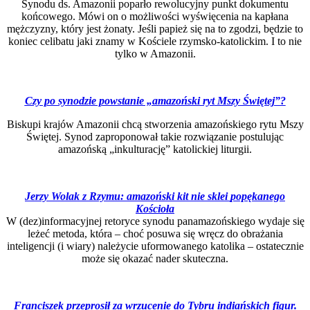
Synodu ds. Amazonii poparło rewolucyjny punkt dokumentu
końcowego. Mówi on o możliwości wyświęcenia na kapłana
mężczyzny, który jest żonaty. Jeśli papież się na to zgodzi, będzie to
koniec celibatu jaki znamy w Kościele rzymsko-katolickim. I to nie
tylko w Amazonii.
Czy po synodzie powstanie „amazoński ryt
Mszy
Świętej”?
Biskupi krajów Amazonii chcą stworzenia amazońskiego rytu Mszy
Świętej. Synod zaproponował takie rozwiązanie postulując
amazońską „inkulturację” katolickiej liturgii.
Jerzy Wolak z Rzymu: amazoński kit nie sklei
popękanego
Kościoła
W (dez)informacyjnej retoryce synodu panamazońskiego wydaje się
leżeć metoda, która – choć posuwa się wręcz do obrażania
inteligencji (i wiary) należycie uformowanego katolika – ostatecznie
może się okazać nader skuteczna.
Franciszek przeprosił za wrzucenie do Tybru indiańskich figur.