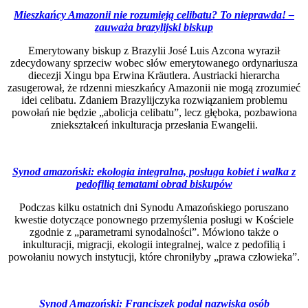
Mieszkańcy Amazonii nie rozumieją celibatu? To nieprawda! –
zauważa brazylijski biskup
Emerytowany biskup z Brazylii José Luis Azcona wyraził
zdecydowany sprzeciw wobec słów emerytowanego ordynariusza
diecezji Xingu bpa Erwina Kräutlera. Austriacki hierarcha
zasugerował, że rdzenni mieszkańcy Amazonii nie mogą zrozumieć
idei celibatu. Zdaniem Brazylijczyka rozwiązaniem problemu
powołań nie będzie „abolicja celibatu”, lecz głęboka, pozbawiona
zniekształceń inkulturacja przesłania Ewangelii.
Synod amazoński: ekologia integralna, posługa kobiet i walka z
pedofilią tematami obrad biskupów
Podczas kilku ostatnich dni Synodu Amazońskiego poruszano
kwestie dotyczące ponownego przemyślenia posługi w Kościele
zgodnie z „parametrami synodalności”. Mówiono także o
inkulturacji, migracji, ekologii integralnej, walce z pedofilią i
powołaniu nowych instytucji, które chroniłyby „prawa człowieka”.
Synod Amazoński: Franciszek podał nazwiska osób