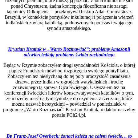
rdzennych plemion, które muszą ją poznać. Żadna kultura nie stoi
ponad Chrystusem, żadna koncepcja filozoficzna nie zastąpi
tajemnicy Odkupienia – przekonywał biskup Adair Guimarães z
Brazylii, w kontekście pomysłów inkulturacji i połączenia wierzeń
indiańskich z wiarą katolicką, podnoszonych podczas trwającego
synodu amazońskiego.
Krystian Kratiuk w „Warto Rozmawiać”: problemy Amazonii
odzwierciedlają problemy świata zachodniego
Będąc w Rzymie zobaczyłem drogi synodalności Kościoła, o której
papież Franciszek mówi od rozpoczęcia swojego pontyfikatu.
Zobaczyłem też niesłychaną do tej pory uroczystość zasadzenia
drzewa przez Indian w ogrodach watykańskich i trochę
zdziwionego tą sprawą Ojca Świętego. Usłyszałem też na
konferencji świeckich liderów konserwatywnych katolików o tym,
że możemy mieć na tym synodzie do czynienia z rzeczami, które
można nazwać heretyckimi – powiedział w poniedziałek w
programie „Warto Rozmawiać” Krystian Kratiuk, redaktor naczelny
portalu PCh24.pl.
Bp Franz-Josef Overbeck: żonaci księża na całym świecie… to