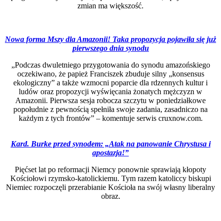
zmian ma większość.
Nowa forma Mszy dla Amazonii! Taka propozycja pojawiła się już
pierwszego dnia synodu
„Podczas dwuletniego przygotowania do synodu amazońskiego
oczekiwano, że papież Franciszek zbuduje silny „konsensus
ekologiczny” a także wzmocni poparcie dla rdzennych kultur i
ludów oraz propozycji wyświęcania żonatych mężczyzn w
Amazonii. Pierwsza sesja robocza szczytu w poniedziałkowe
popołudnie z pewnością spełniła swoje zadania, zasadniczo na
każdym z tych frontów” – komentuje serwis cruxnow.com.
Kard. Burke przed synodem: „Atak na panowanie Chrystusa i
apostazja!”
Pięćset lat po reformacji Niemcy ponownie sprawiają kłopoty
Kościołowi rzymsko-katolickiemu. Tym razem katoliccy biskupi
Niemiec rozpoczęli przerabianie Kościoła na swój własny liberalny
obraz.