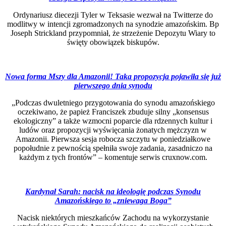
Ordynariusz diecezji Tyler w Teksasie wezwał na Twitterze do
modlitwy w intencji zgromadzonych na synodzie amazońskim. Bp
Joseph Strickland przypomniał, że strzeżenie Depozytu Wiary to
święty obowiązek biskupów.
Nowa forma Mszy dla Amazonii! Taka propozycja pojawiła się już
pierwszego dnia synodu
„Podczas dwuletniego przygotowania do synodu amazońskiego
oczekiwano, że papież Franciszek zbuduje silny „konsensus
ekologiczny” a także wzmocni poparcie dla rdzennych kultur i
ludów oraz propozycji wyświęcania żonatych mężczyzn w
Amazonii. Pierwsza sesja robocza szczytu w poniedziałkowe
popołudnie z pewnością spełniła swoje zadania, zasadniczo na
każdym z tych frontów” – komentuje serwis cruxnow.com.
Kardynał Sarah: nacisk na ideologię podczas Synodu
Amazońskiego to „zniewaga Boga”
Nacisk niektórych mieszkańców Zachodu na wykorzystanie