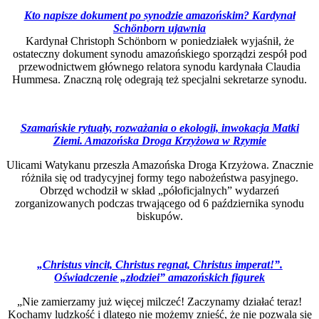
Kto napisze dokument po synodzie amazońskim? Kardynał
Schönborn ujawnia
Kardynał Christoph Schönborn w poniedziałek wyjaśnił, że
ostateczny dokument synodu amazońskiego sporządzi zespół pod
przewodnictwem głównego relatora synodu kardynała Claudia
Hummesa. Znaczną rolę odegrają też specjalni sekretarze synodu.
Szamańskie rytuały, rozważania o ekologii, inwokacja Matki
Ziemi. Amazońska Droga Krzyżowa w
Rzymie
Ulicami Watykanu przeszła Amazońska Droga Krzyżowa. Znacznie
różniła się od tradycyjnej formy tego nabożeństwa pasyjnego.
Obrzęd wchodził w skład „półoficjalnych” wydarzeń
zorganizowanych podczas trwającego od 6 października synodu
biskupów.
„Christus vincit, Christus regnat, Christus
imperat!”.
Oświadczenie „złodziei” amazońskich figurek
„Nie zamierzamy już więcej milczeć! Zaczynamy działać teraz!
Kochamy ludzkość i dlatego nie możemy znieść, że nie pozwala się