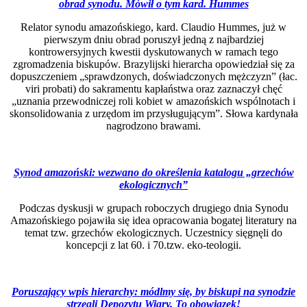
obrad synodu. Mówił o tym kard. Hummes
Relator synodu amazońskiego, kard. Claudio Hummes, już w
pierwszym dniu obrad poruszył jedną z najbardziej
kontrowersyjnych kwestii dyskutowanych w ramach tego
zgromadzenia biskupów. Brazylijski hierarcha opowiedział się za
dopuszczeniem „sprawdzonych, doświadczonych mężczyzn” (łac.
viri probati) do sakramentu kapłaństwa oraz zaznaczył chęć
„uznania przewodniczej roli kobiet w amazońskich wspólnotach i
skonsolidowania z urzędom im przysługującym”. Słowa kardynała
nagrodzono brawami.
Synod amazoński: wezwano do określenia katalogu „grzechów
ekologicznych”
Podczas dyskusji w grupach roboczych drugiego dnia Synodu
Amazońskiego pojawiła się idea opracowania bogatej literatury na
temat tzw. grzechów ekologicznych. Uczestnicy sięgnęli do
koncepcji z lat 60. i 70.tzw. eko-teologii.
Poruszający wpis hierarchy: módlmy się, by biskupi na synodzie
strzegli Depozytu Wiary. To obowiązek!