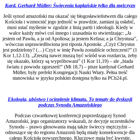
Kard. Gerhard Müller: Święcenia kapłańskie tylko dla mężczyzn
Jeśli synod amazoński ma okazać się błogosławieństwem dla całego
Kościoła i wzmocnić jego jedność w prawdzie, zamiast ją osłabić,
musi ustać myślenie w zgodzie z linią partii i ideologii. Kiedy w
walce każdy mówi coś innego i uzasadnia to stwierdzając: „Ja
jestem od Pawła, a ja od Apollosa; ja jestem Kefasa; a ja Chrystusa”,
wówczas usprawiedliwiona jest riposta Apostoła: „Czyż Chrystus
jest podzielony? (…) Czyż w imię Pawła zostaliście ochrzczeni?” (1
Kor 1,12-13). „Zresztą nawet muszą być wśród was rozdarcia, żeby
się okazało, którzy są wypróbowani” (1 Kor 11,19) – ale „biada
światu z powodu zgorszeń!” (Mt 18,7) – pisze kardynał Gerhard
Müller, były prefekt Kongregacji Nauki Wiary. Pełna treść
stanowiska w języku polskim dostępna tylko na PCh24.pl.
Ekologia, ubóstwo i ocieplenie klimatu. To tematy do dyskusji
podczas Synodu Amazońskiego
Podczas czwartkowej konferencji poprzedzającej Synod
Amazoński, jego organizatorzy wskazali, że decyzje uczestników
Synodu – prawo głosowania mają także świeccy mężczyźni –
odnoszące się do regionu Amazonii będą miały konsekwencje dla
całego Kościoła powszechnego. Kluczowe mają być kwestie,