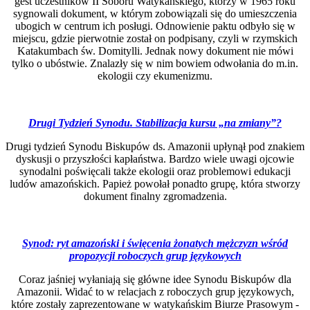
gest uczestników II Soboru Watykańskiego, którzy w 1965 roku
sygnowali dokument, w którym zobowiązali się do umieszczenia
ubogich w centrum ich posługi. Odnowienie paktu odbyło się w
miejscu, gdzie pierwotnie został on podpisany, czyli w rzymskich
Katakumbach św. Domitylli. Jednak nowy dokument nie mówi
tylko o ubóstwie. Znalazły się w nim bowiem odwołania do m.in.
ekologii czy ekumenizmu.
Drugi Tydzień Synodu. Stabilizacja kursu „na zmiany”?
Drugi tydzień Synodu Biskupów ds. Amazonii upłynął pod znakiem
dyskusji o przyszłości kapłaństwa. Bardzo wiele uwagi ojcowie
synodalni poświęcali także ekologii oraz problemowi edukacji
ludów amazońskich. Papież powołał ponadto grupę, która stworzy
dokument finalny zgromadzenia.
Synod: ryt amazoński i święcenia żonatych mężczyzn wśród
propozycji roboczych grup językowych
Coraz jaśniej wyłaniają się główne idee Synodu Biskupów dla
Amazonii. Widać to w relacjach z roboczych grup językowych,
które zostały zaprezentowane w watykańskim Biurze Prasowym ­