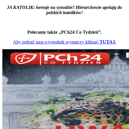
JA KATOLIK: herezje na synodzie? Hierarchowie apelują do
polskich katolików!
Polecamy także „PCh24 Co Tydzień”.
Aby pobrać nasz e-tygodnik wystarczy kliknąć
TUTAJ.