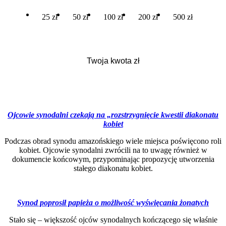
25 zł
50 zł
100 zł
200 zł
500 zł
Ojcowie synodalni czekają na „rozstrzygnięcie kwestii
diakonatu
kobiet
Podczas obrad synodu amazońskiego wiele miejsca poświęcono roli
kobiet. Ojcowie synodalni zwrócili na to uwagę również w
dokumencie końcowym, przypominając propozycję utworzenia
stałego diakonatu kobiet.
Synod poprosił
papi
eża
o możliwość
wyświęca
nia
żonatych
Stało się – większość ojców synodalnych kończącego się właśnie