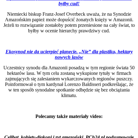
byłby cud!
Niemiecki biskup Franz-Josef Overbeck uważa, że na Synodzie
Amazońskim papież może dopuścić żonatych księży w Amazonii.
Jeżeli to rozwiązanie zostałoby potem przeniesione na cały świat, to
byłby w ocenie hierarchy prawdziwy cud.
Ekosynod nie da ucierpieć planecie. „Nie” dla plastiku, hektary
nowych lasów
Uczestnicy synodu dla Amazonii posadzą w tym regionie świata 50
hektarów lasu. W tym celu zostaną wykupione tytuły w firmach
zajmujących się zalesianiem wykarczowanych regionów puszczy.
Poinformował o tym kardynał Lorenzo Baldisseri podkreślając, że
w ten sposób synodalne spotkanie odbędzie się bez obciążania
klimatu.
Polecamy także materiały video:
Celibat, kobiety-diakoni i ryt amazoński. PCh24.pl podsumowuje