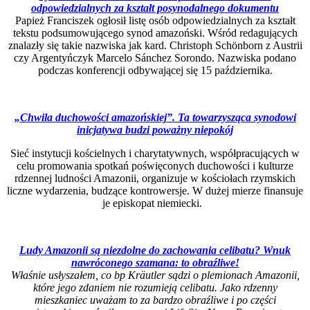
odpowiedzialnych za kształt posynodalnego dokumentu
Papież Franciszek ogłosił listę osób odpowiedzialnych za kształt
tekstu podsumowującego synod amazoński. Wśród redagujących
znalazły się takie nazwiska jak kard. Christoph Schönborn z Austrii
czy Argentyńczyk Marcelo Sánchez Sorondo. Nazwiska podano
podczas konferencji odbywającej się 15 października.
„Chwila duchowości amazońskiej”. Ta towarzysząca synodowi
inicjatywa budzi poważny niepokój
Sieć instytucji kościelnych i charytatywnych, współpracujących w
celu promowania spotkań poświęconych duchowości i kulturze
rdzennej ludności Amazonii, organizuje w kościołach rzymskich
liczne wydarzenia, budzące kontrowersje. W dużej mierze finansuje
je episkopat niemiecki.
Ludy Amazonii są niezdolne do zachowania celibatu? Wnuk
nawróconego szamana: to obraźliwe!
Właśnie usłyszałem, co bp Kräutler sądzi o plemionach Amazonii,
które jego zdaniem nie rozumieją celibatu. Jako rdzenny
mieszkaniec uważam to za bardzo obraźliwe i po części