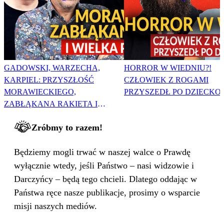
GADOWSKI, WARZECHA,
HORROR W WIEDNIU?!
KARPIEL: PRZYSZŁOŚĆ
CZŁOWIEK Z ROGAMI
MORAWIECKIEGO,
PRZYSZEDŁ PO DZIECKO
ZABŁĄKANA RAKIETA I
WIELKA PODMIANA
Zróbmy to razem!
Będziemy mogli trwać w naszej walce o Prawdę
wyłącznie wtedy, jeśli Państwo – nasi widzowie i
Darczyńcy – będą tego chcieli. Dlatego oddając w
Państwa ręce nasze publikacje, prosimy o wsparcie
misji naszych mediów.