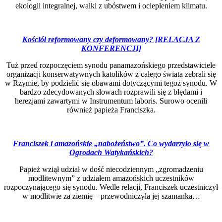
ekologii integralnej, walki z ubóstwem i ociepleniem klimatu.
Kościół reformowany czy deformowany? [RELACJA Z
KONFERENCJI]
Tuż przed rozpoczęciem synodu panamazońskiego przedstawiciele
organizacji konserwatywnych katolików z całego świata zebrali się
w Rzymie, by podzielić się obawami dotyczącymi tegoż synodu. W
bardzo zdecydowanych słowach rozprawili się z błędami i
herezjami zawartymi w Instrumentum laboris. Surowo ocenili
również papieża Franciszka.
Franciszek i amazońskie „nabożeństwo”. Co wydarzyło się w
Ogrodach Watykańskich?
Papież wziął udział w dość niecodziennym „zgromadzeniu
modlitewnym” z udziałem amazońskich uczestników
rozpoczynającego się synodu. Wedle relacji, Franciszek uczestniczył
w modlitwie za ziemię – przewodniczyła jej szamanka…