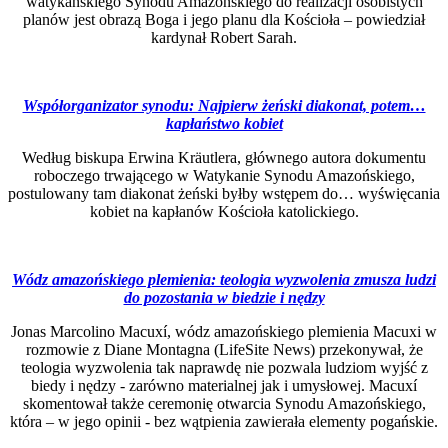
watykańskiego Synodu Amazońskiego do realizacji osobistych
planów jest obrazą Boga i jego planu dla Kościoła – powiedział
kardynał Robert Sarah.
Współorganizator synodu: Najpierw żeński diakonat, potem…
kapłaństwo kobiet
Według biskupa Erwina Kräutlera, głównego autora dokumentu
roboczego trwającego w Watykanie Synodu Amazońskiego,
postulowany tam diakonat żeński byłby wstępem do… wyświęcania
kobiet na kapłanów Kościoła katolickiego.
Wódz amazońskiego plemienia: teologia wyzwolenia zmusza ludzi
do pozostania w biedzie i nędzy
Jonas Marcolino Macuxí, wódz amazońskiego plemienia Macuxi w
rozmowie z Diane Montagna (LifeSite News) przekonywał, że
teologia wyzwolenia tak naprawdę nie pozwala ludziom wyjść z
biedy i nędzy - zarówno materialnej jak i umysłowej. Macuxí
skomentował także ceremonię otwarcia Synodu Amazońskiego,
która – w jego opinii - bez wątpienia zawierała elementy pogańskie.