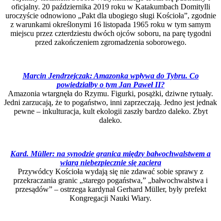
oficjalny. 20 października 2019 roku w Katakumbach Domitylli
uroczyście odnowiono „Pakt dla ubogiego sługi Kościoła”, zgodnie
z warunkami określonymi 16 listopada 1965 roku w tym samym
miejscu przez czterdziestu dwóch ojców soboru, na parę tygodni
przed zakończeniem zgromadzenia soborowego.
Marcin Jendrzejczak: Amazonka wpływa do Tybru. Co
powiedziałby
o tym Jan Paweł II?
Amazonia wtargnęła do Rzymu. Figurki, posążki, dziwne rytuały.
Jedni zarzucają, że to pogaństwo, inni zaprzeczają. Jedno jest jednak
pewne – inkulturacja, kult ekologii zaszły bardzo daleko. Zbyt
daleko.
Kard. Müller: na synodzie granica między
bałwochwalstwem
a
wiarą niebezpiecznie się zaciera
Przywódcy Kościoła wydają się nie zdawać sobie sprawy z
przekraczania granic „starego pogaństwa,” „bałwochwalstwa i
przesądów” – ostrzega kardynał Gerhard Müller, były prefekt
Kongregacji Nauki Wiary.