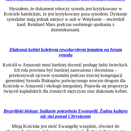
Słyszałem, że dokument roboczy synodu jest krytykowany w
Kościele katolickim, że jest krytykowany poza synodem. Dyskusje
synodalne mają jednak miejsce w auli w Watykanie – stwierdził
kard. Reinhard Marx podczas osobistego spotkania z
dziennikarzami.
Diakonat kobiet kolejnym rewolucyjnym tematem na forum
synodu
Kościół w Amazonii musi bardziej docenić posługę ludzi świeckich.
Ich rola powinna być bardziej zauważona i doceniona –
przekonywali ojcowie synodalni podczas trzeciej kongregacji
generalnej Synodu Biskupów poświęconego nowym drogom dla
Kościoła w Amazonii i ekologii integralnej. Pojawiła się propozycja
święceń kapłańskich dla żonatych mężczyzn oraz diakonatu kobiet.
Brazylijski biskup: Indianie potrzebują Ewangelii. Żadna kultura
nie stoi ponad Chrystusem
Misją Kościoła jest nieść Ewangelię wszędzie, również do